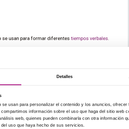
o se usan para formar diferentes
tiempos verbales
.
ar
Detalles
regular en gerundio.
s
b se usan para personalizar el contenido y los anuncios, ofrecer
s, compartimos información sobre el uso que haga del sitio web 
 análisis web, quienes pueden combinarla con otra información q
r del uso que haya hecho de sus servicios.