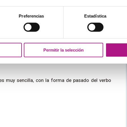
o have
y el participio de pasado del verbo
bring
.
Preferencias
Estadística
Permitir la selección
es muy sencilla, con la forma de pasado del verbo