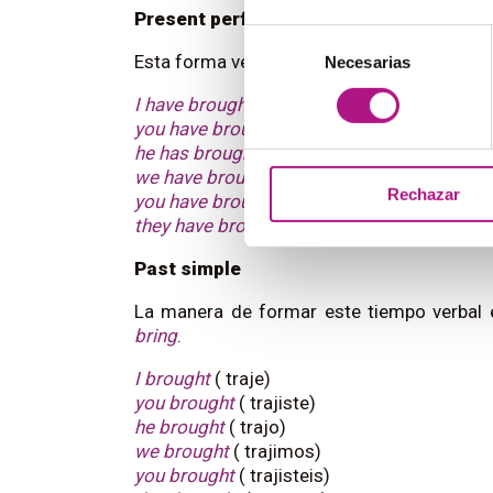
Present perfect
Selección
Esta forma verbal se forma con el auxiliar
t
Necesarias
de
consentimiento
I have brought
(he traído)
you have brought
(has traído)
he has brought
(ha traído)
we have brought
(hemos traído)
Rechazar
you have brought
(habéis traído)
they have brought
(han traído)
Past simple
La manera de formar este tiempo verbal 
bring
.
I brought
( traje)
you brought
( trajiste)
he brought
( trajo)
we brought
( trajimos)
you brought
( trajisteis)