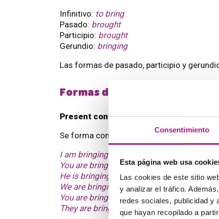
Infinitivo:
to bring
Pasado:
brought
Participio:
brought
Gerundio:
bringing
Las formas de pasado, participio y gerundi
Formas de bring verbo irregul
Present continuous
Consentimiento
Se forma con el verbo
to be
y
bring
verbo ir
I am bringing
(estoy trayendo)
Esta página web usa cookie
You are bringing
(estás trayendo)
He is bringing
(está trayendo)
Las cookies de este sitio we
We are bringing
(estamos trayendo)
y analizar el tráfico. Ademá
You are bringing
(estáis trayendo)
redes sociales, publicidad y
They are bringing
(están trayendo)
que hayan recopilado a parti