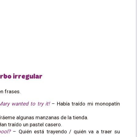
rbo irregular
en frases.
ry wanted to try it!
– Había traído mi monopatín
Tráeme algunas manzanas de la tienda.
an traído un pastel casero.
pool?
– Quién está trayendo / quién va a traer su