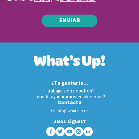
ENVIAR
¿Te gustaría...
…trabajar con nosotros?
…que te ayudáramos en algo más?
Contacta
info@whatsup.es
¿Nos sigues?