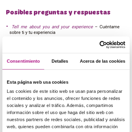
Posibles preguntas y respuestas
Tell me about you and your experience
– Cuéntame
sobre ti y tu experiencia
What are your strengths?
– ¿Cuáles son tus puntos
fuertes?
I’m a committed, loyal and communicative person
–
Soy una persona comprometida, leal y comunicativa.
Consentimiento
Detalles
Acerca de las cookies
What are your weaknesses?
– ¿Cuáles son tus puntos
débiles?
Sometimes I’m a bit stubborn, but I’m learning to
understand other points of view
– A veces soy un poco
Esta página web usa cookies
terco, pero estoy aprendiendo a entender otros puntos
de vista.
Las cookies de este sitio web se usan para personalizar
What are your salary expectations?
– ¿Cuáles son tus
el contenido y los anuncios, ofrecer funciones de redes
expectativas salariales?
sociales y analizar el tráfico. Además, compartimos
I think the right salary depends on the degree of
información sobre el uso que haga del sitio web con
responsibility
– Creo que el salario correcto dependerá
nuestros partners de redes sociales, publicidad y análisis
del grado de responsabilidad
What was your role in your last job?
– ¿Cuál era tu rol
web, quienes pueden combinarla con otra información
en tu último trabajo?