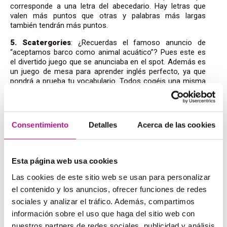
corresponde a una letra del abecedario. Hay letras que
valen más puntos que otras y palabras más largas
también tendrán más puntos.
5. Scatergories
: ¿Recuerdas el famoso anuncio de
“aceptamos barco como animal acuático”? Pues este es
el divertido juego que se anunciaba en el spot. Además es
un juego de mesa para aprender inglés perfecto, ya que
pondrá a prueba tu vocabulario. Todos cogéis una misma
lista enumerada con ciertas categorías y debéis escribir
una palabra que empiece por la letra que ha dicho el dado.
¡El debate y la diversión están asegurados!
Consentimiento
Detalles
Acerca de las cookies
6. Taboo
: Si has jugado a la versión en español (Tabú)
seguro que ya sabrás los grandes ratos que se pasan con
este juego. Debes hacer que tu compañero diga la palabra
que aparece en la tarjeta sin que tú puedas decir ninguna
Esta página web usa cookies
de las que aparece en ella. Imaginación y vocabulario te
harán ganar la partida.
Las cookies de este sitio web se usan para personalizar
el contenido y los anuncios, ofrecer funciones de redes
sociales y analizar el tráfico. Además, compartimos
Para expertos:
información sobre el uso que haga del sitio web con
nuestros partners de redes sociales, publicidad y análisis
Cuando dominas el vocabulario y las expresiones, lees en