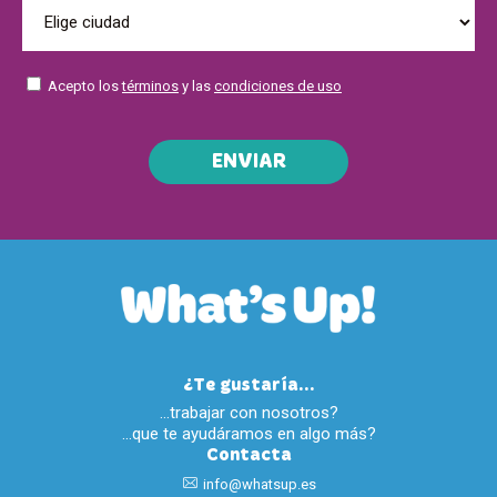
Acepto los
términos
y las
condiciones de uso
ENVIAR
¿Te gustaría...
…trabajar con nosotros?
…que te ayudáramos en algo más?
Contacta
info@whatsup.es