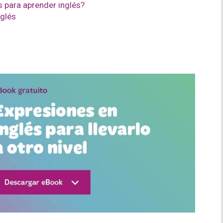
s para aprender inglés?
nglés
a