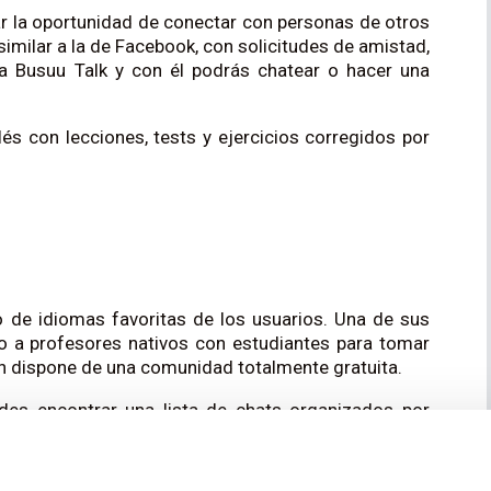
r la oportunidad de conectar con personas de otros
 similar a la de Facebook, con solicitudes de amistad,
ma Busuu Talk y con él podrás chatear o hacer una
és con lecciones, tests y ejercicios corregidos por
o de idiomas favoritas de los usuarios. Una de sus
to a profesores nativos con estudiantes para tomar
én dispone de una comunidad totalmente gratuita.
des encontrar una lista de chats organizados por
unirte al grupo que más te interese y empezar a
ativos para conversaciones individuales o buscar a