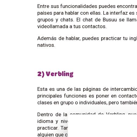
Entre sus funcionalidades puedes encontra
países para hablar con ellas. La interfaz es
grupos y chats. El chat de Busuu se lla
videollamada a tus contactos.
Además de hablar, puedes practicar tu ingl
nativos.
2) Verbling
Esta es una de las páginas de intercambi
principales funciones es poner en contac
clases en grupo o individuales, pero tambi
Dentro de la comunidad de Verbling, pue
idioma y nivel. De esta manera, podrás 
practicar. También puedes conectar con n
alguien que corrija tus ejercicios.