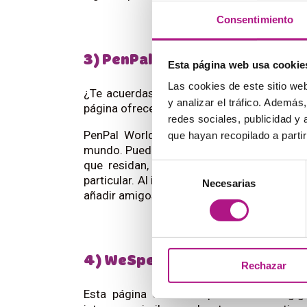
Consentimiento
3) PenPal World
Esta página web usa cookie
Las cookies de este sitio we
¿Te acuerdas de los tiempos de los amigo
y analizar el tráfico. Ademá
página ofrece esta misma función a nivel in
redes sociales, publicidad y
PenPal World está especialmente diseña
que hayan recopilado a parti
mundo. Puedes buscar a otras personas en f
que residan, así que resulta ideal si est
Selección
particular. Al igual que ocurre en otras red
Necesarias
de
añadir amigos y dejar comentarios.
consentimiento
4) WeSpeke
Rechazar
Esta página es una especie de chat gi