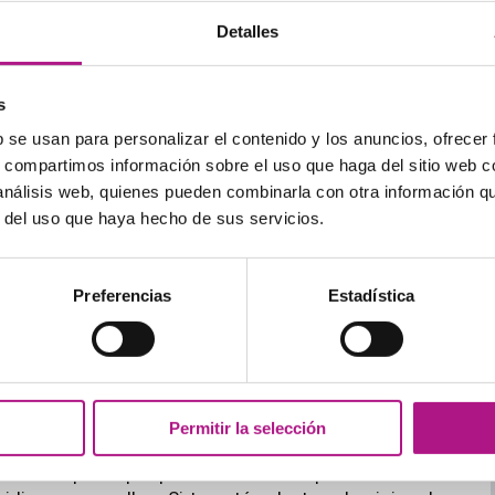
Detalles
s
b se usan para personalizar el contenido y los anuncios, ofrecer
s por correspondencia (pen pals)? Pues bien, esta
s, compartimos información sobre el uso que haga del sitio web 
ternacional.
 análisis web, quienes pueden combinarla con otra información q
da para poner en contacto a usuarios de todo el
r del uso que haya hecho de sus servicios.
unción de sus intereses y aficiones o del país en el
ás buscando practicar alguna variante de inglés en
es sociales, dispones de un perfil con fotos y puedes
Preferencias
Estadística
Permitir la selección
gantesco para que puedas buscar a personas con