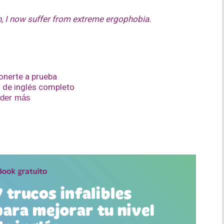
h, I now suffer from extreme ergophobia.
onerte a prueba
 de inglés completo
nder más