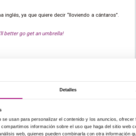
a inglés, ya que quiere decir “lloviendo a cántaros”.
ll better go get an umbrella!
gran afición inglesa, quizá por eso tienen tantas
ógicos. Por ejemplo,
stiricide
se refiere a esos días
 suben justo lo suficiente como para que la nieve
 hielo se desprendan de los tejados. De hecho, la
Detalles
l témpano”.
 the falling icicles!
s
b se usan para personalizar el contenido y los anuncios, ofrecer
s, compartimos información sobre el uso que haga del sitio web 
 análisis web, quienes pueden combinarla con otra información q
villosamente específico: “el shock de sumergirse de