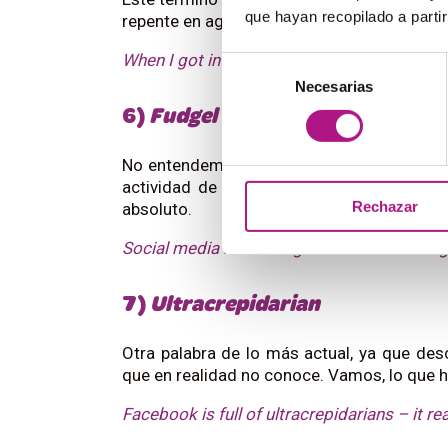
que hayan recopilado a parti
repente en agua helada”. Muy útil si te vas 
When I got into that lake, I had a heavy case
Selección
Necesarias
de
consentimiento
6)
Fudgel
No entendemos cómo es posible que esta 
actividad de lo más cotidiana: fingir qu
Rechazar
absoluto.
Social media is such a great excuse to fudge
7)
Ultracrepidarian
Otra palabra de lo más actual, ya que des
que en realidad no conoce. Vamos, lo que 
Facebook is full of ultracrepidarians – it rea