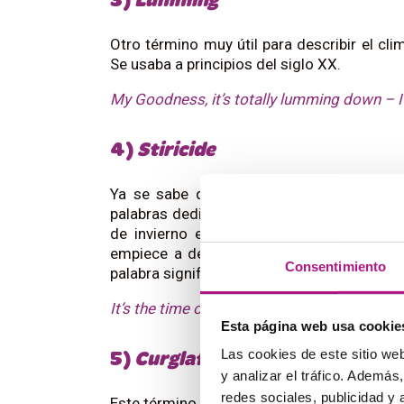
3)
Lumming
Otro término muy útil para describir el clim
Se usaba a principios del siglo XX.
My Goodness, it’s totally lumming down – I’
4)
Stiricide
Ya se sabe que hablar del tiempo es una 
palabras dedicadas a fenómenos meteorol
de invierno en los que las temperaturas
empiece a derretirse y los carámbanos de
Consentimiento
palabra significa literalmente “la muerte de
It’s the time of the stiricide – be careful with
Esta página web usa cookie
Las cookies de este sitio we
5)
Curglaff
y analizar el tráfico. Ademá
redes sociales, publicidad y
Este término escocés del siglo XIX es mara