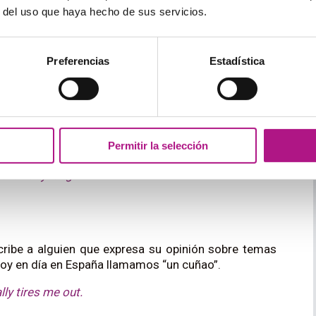
r del uso que haya hecho de sus servicios.
de excursión a algún río o lago de la pérfida Albión…
 of curglaff – invigorating, but shocking!
Preferencias
Estadística
palabra haya caído en desuso, cuando describe una
e se trabaja mientras no se está haciendo nada en
Permitir la selección
l all day long.
cribe a alguien que expresa su opinión sobre temas
hoy en día en España llamamos “un cuñao”.
lly tires me out.