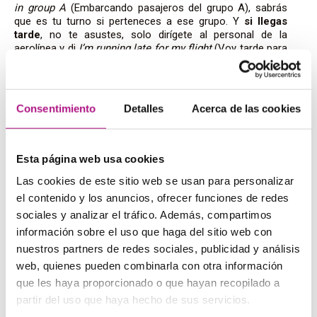
in group A
(Embarcando pasajeros del grupo A), sabrás
que es tu turno si perteneces a ese grupo. Y
si llegas
tarde
, no te asustes, solo dirígete al personal de la
aerolínea y di
I’m running late for my flight
(Voy tarde para
mi vuelo).
Consentimiento
Detalles
Acerca de las cookies
4. Retrasos y cancelaciones:
lo que debes saber en inglés
Esta página web usa cookies
Las cookies de este sitio web se usan para personalizar
No hay nada más frustrante que un
vuelo retrasado o
cancelado
, pero lamentablemente, es algo que sucede
el contenido y los anuncios, ofrecer funciones de redes
con más frecuencia de la que nos gustaría. En estos
sociales y analizar el tráfico. Además, compartimos
casos, es crucial entender lo que está pasando y cómo
información sobre el uso que haga del sitio web con
proceder.
nuestros partners de redes sociales, publicidad y análisis
Frases clave
:
web, quienes pueden combinarla con otra información
My flight has been delayed. When is the new departure
que les haya proporcionado o que hayan recopilado a
time?
(Mi vuelo se ha retrasado. ¿Cuál es la nueva hora
partir del uso que haya hecho de sus servicios.
de salida?)
The flight has been cancelled. What are my options?
(El