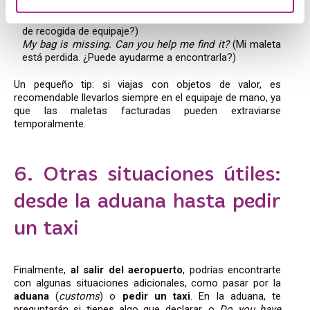
Frases clave
:
Where is the baggage claim area?
(¿Dónde está la zona
de recogida de equipaje?)
My bag is missing. Can you help me find it?
(Mi maleta
está perdida. ¿Puede ayudarme a encontrarla?)
Un pequeño tip: si viajas con objetos de valor, es
recomendable llevarlos siempre en el equipaje de mano, ya
que las maletas facturadas pueden extraviarse
temporalmente.
6. Otras situaciones útiles:
desde la aduana hasta pedir
un taxi
Finalmente,
al salir del aeropuerto
, podrías encontrarte
con algunas situaciones adicionales, como pasar por la
aduana
(
customs
) o
pedir un taxi
. En la aduana, te
preguntarán si tienes algo que declarar, o
Do you have