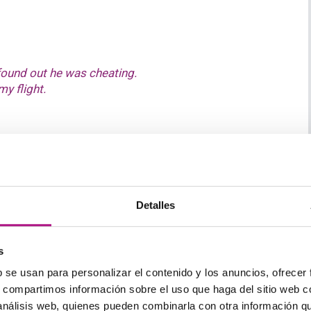
found out he was cheating.
my flight.
 uno de los más usados, así que seguramente ya lo
Detalles
ere I left them.
s
b se usan para personalizar el contenido y los anuncios, ofrecer
s, compartimos información sobre el uso que haga del sitio web 
 análisis web, quienes pueden combinarla con otra información q