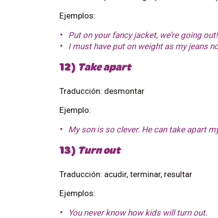
Ejemplos:
Put on your fancy jacket, we’re going out!
I must have put on weight as my jeans no 
12)
Take apart
Traducción: desmontar
Ejemplo:
My son is so clever. He can take apart m
13)
Turn out
Traducción: acudir, terminar, resultar
Ejemplos:
You never know how kids will turn out.