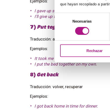
Ejemplos:
que hayan recopilado a parti
I gave up smoking last year and I’m feeli
Selección
I’ll give up trying to convince you, it’s use
Necesarias
de
7)
Put together
consentimiento
Traducción: armar, montar
Ejemplos:
Rechazar
It took me almost one month to put this 
I put the bed together on my own.
8)
Get back
Traducción: volver, recuperar
Ejemplos:
I got back home in time for dinner.