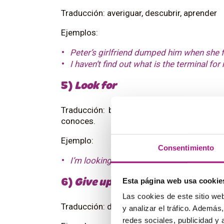
Traducción: averiguar, descubrir, aprender
Ejemplos:
Peter’s girlfriend dumped him when she 
I haven’t find out what is the terminal for 
5)
Look for
Traducción: buscar algo o a alguien. Es
conoces.
Ejemplo:
Consentimiento
I’m looking for my keys. I have no idea wh
Esta página web usa cookie
6)
Give up
Las cookies de este sitio we
Traducción: dejar algo, rendirse
y analizar el tráfico. Ademá
redes sociales, publicidad y