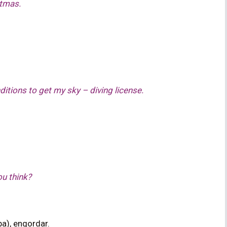
stmas.
itions to get my sky – diving license.
ou think?
a), engordar.