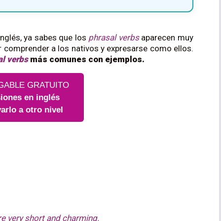
inglés, ya sabes que los
phrasal
verbs
aparecen muy
 comprender a los nativos y expresarse como ellos.
al verbs
más comunes con ejemplos.
GABLE GRATUITO
iones en inglés
varlo a otro nivel
re very short and charming.