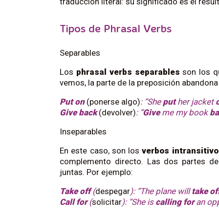
traducción literal: su significado es el resu
Tipos de Phrasal Verbs
Separables
Los
phrasal verbs separables
son los q
vemos, la parte de la preposición abandona l
Put on
(ponerse algo)
: “She
put
her jacket
Give back
(devolver)
: “
Give
me my book
ba
Inseparables
En este caso, son los
verbos intransitiv
complemento directo. Las dos partes de
juntas. Por ejemplo:
Take off
(
despegar
): “The plane will
take of
Call for
(
solicitar
): “She is
calling for
an op