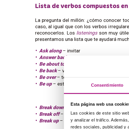
Lista de verbos compuestos en 
La pregunta del millón: ¿cómo conocer to
caso, al igual que con los verbos irregul
reconocerlos. Los
listenings
son muy útile
presentamos una lista que te ayudará much
Ask along
– invitar
Answer back
– contestar mal a alguien
Be about to
– estar a punto de algo
Be back
– volver
Be over
– terminarse
Be up
– estar levantado/a
Consentimiento
Esta página web usa cookie
Break down
– estropearse
Las cookies de este sitio we
Break off
– romper
y analizar el tráfico. Ademá
Break up
– romper una relación
redes sociales, publicidad y