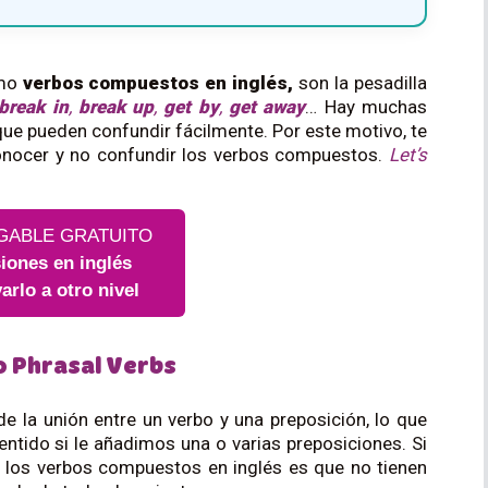
omo
verbos compuestos en inglés,
son la pesadilla
break in
,
break up
,
get by
,
get away
… Hay muchas
ue pueden confundir fácilmente. Por este motivo, te
conocer y no confundir los verbos compuestos.
L
et’s
GABLE GRATUITO
iones en inglés
varlo a otro nivel
o Phrasal Verbs
 la unión entre un verbo y una preposición, lo que
ntido si le añadimos una o varias preposiciones. Si
n los verbos compuestos en inglés es que no tienen