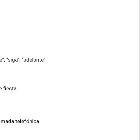
”, “siga”, “adelante”
e fiesta
lamada telefónica