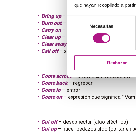
que hayan recopilado a parti
Bring up
– sacar un tema
Selección
Burn out
– consumirse
Necesarias
de
Carry on
– continuar
consentimiento
Clear up
– ordenar
Clear away
– recoger
Call off
– suspender
Rechazar
Come across
– encontrar / toparse con
Come back
– regresar
Come in
– entrar
Come on
– expresión que significa “¡Vam
Cut off
– desconectar (algo eléctrico)
Cut up
– hacer pedazos algo (cortar en 