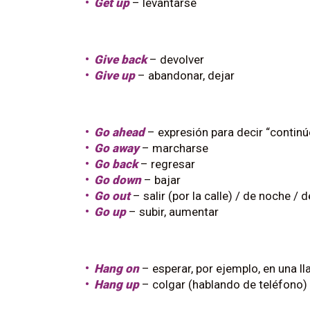
Get up
– levantarse
Give back
– devolver
Give up
– abandonar, dejar
Go ahead
– expresión para decir “continúe
Go away
– marcharse
Go back
– regresar
Go down
– bajar
Go out
– salir (por la calle) / de noche / d
Go up
– subir, aumentar
Hang on
– esperar, por ejemplo, en una l
Hang up
– colgar (hablando de teléfono)