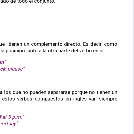
ltado de todo el conjunto.
ue tienen un complemento directo. Es decir, como
a posición junto a la otra parte del verbo en sí:
on
”
ck
, please”
os
los que no pueden separarse porque no tienen un
 estos verbos compuestos en inglés van siempre
f
at 5 p.m.”
portuny”