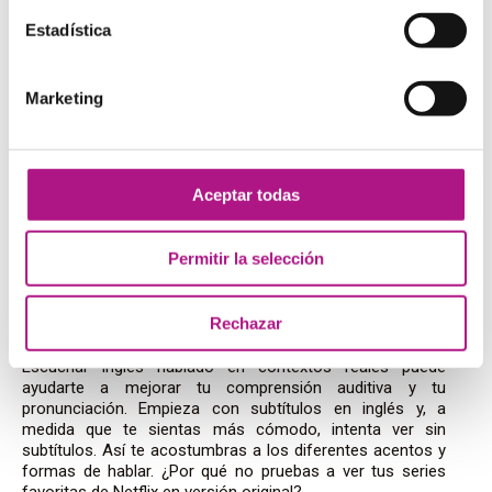
Estadística
Participa en grupos de conversación
Marketing
Unirse a comunidades de aprendizaje de inglés puede ser
de gran ayuda si lo de hablar solo no te convence. Te
ofrecen motivación, mucho apoyo y numerosas
Aceptar todas
oportunidades para practicar lo que estás aprendiendo.
Además, estar en un grupo de personas que también
están aprendiendo puede reducir la presión y la vergüenza.
Permitir la selección
Ve series y películas en inglés
Rechazar
Escuchar inglés hablado en contextos reales puede
ayudarte a mejorar tu comprensión auditiva y tu
pronunciación. Empieza con subtítulos en inglés y, a
medida que te sientas más cómodo, intenta ver sin
subtítulos. Así te acostumbras a los diferentes acentos y
formas de hablar. ¿Por qué no pruebas a ver tus series
favoritas de Netflix en versión original?