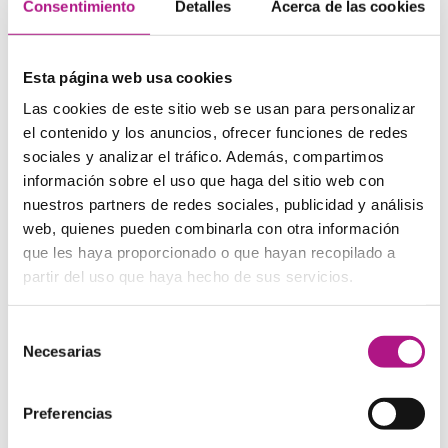
Consentimiento
Detalles
Acerca de las cookies
Graba tu voz
Escuchar cómo suenas al hablar inglés puede ser
Esta página web usa cookies
revelador. Graba conversaciones o lecturas en voz alta y
escúchalas para identificar áreas de mejora. Con el
Las cookies de este sitio web se usan para personalizar
tiempo, te acostumbrarás a tu propia voz y notarás tus
el contenido y los anuncios, ofrecer funciones de redes
progresos.
sociales y analizar el tráfico. Además, compartimos
información sobre el uso que haga del sitio web con
nuestros partners de redes sociales, publicidad y análisis
web, quienes pueden combinarla con otra información
que les haya proporcionado o que hayan recopilado a
partir del uso que haya hecho de sus servicios.
Selección
Necesarias
de
consentimiento
Preferencias