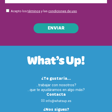
Acepto los
términos
y las
condiciones de uso
ENVIAR
¿Te gustaría...
…trabajar con nosotros?
…que te ayudáramos en algo más?
Contacta
info@whatsup.es
¿Nos sigues?