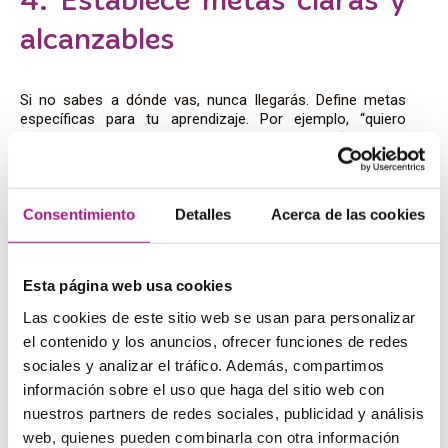
4. Establece metas claras y
alcanzables
Si no sabes a dónde vas, nunca llegarás. Define metas
específicas para tu aprendizaje. Por ejemplo, “quiero
aprender 10 palabras nuevas cada semana” o “voy a ver
una película en inglés sin subtítulos este mes”.
Tener objetivos claros te dará un sentido de propósito y te
motivará a seguir adelante. Además, celebrar tus logros,
Consentimiento
Detalles
Acerca de las cookies
por pequeños que sean, te dará ese impulso extra.
Esta página web usa cookies
5. Usa la tecnología y
Las cookies de este sitio web se usan para personalizar
aprende en cualquier
el contenido y los anuncios, ofrecer funciones de redes
sociales y analizar el tráfico. Además, compartimos
momento y lugar
información sobre el uso que haga del sitio web con
nuestros partners de redes sociales, publicidad y análisis
web, quienes pueden combinarla con otra información
Estamos en el siglo XXI,
guys
. Hay un mundo de recursos