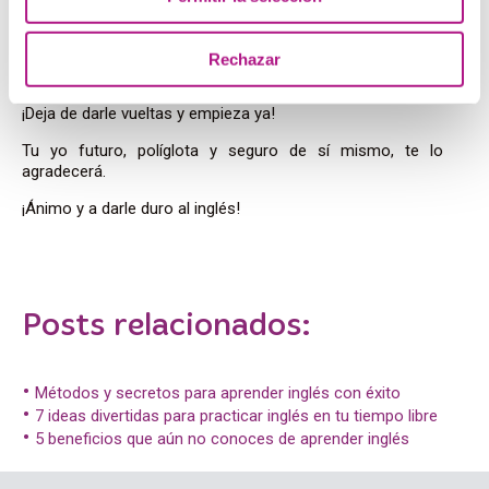
muchas puertas
, no solo profesionalmente, sino también
culturalmente. Conocerás nuevas personas, accederás a
una vasta cantidad de información y podrás disfrutar de
Rechazar
contenidos en su idioma original. Así que, ¡a por todas!
¡Deja de darle vueltas y empieza ya!
Tu yo futuro, políglota y seguro de sí mismo, te lo
agradecerá.
¡Ánimo y a darle duro al inglés!
Posts relacionados:
Métodos y secretos para aprender inglés con éxito
7 ideas divertidas para practicar inglés en tu tiempo libre
5 beneficios que aún no conoces de aprender inglés