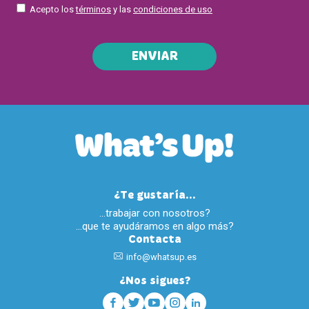
Acepto los
términos
y las
condiciones de uso
ENVIAR
¿Te gustaría...
…trabajar con nosotros?
…que te ayudáramos en algo más?
Contacta
info@whatsup.es
¿Nos sigues?