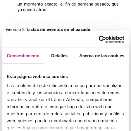
un momento exacto, el fin de semana pasado, que
ya quedó atrás.
Ejemplo 2:
Listas de eventos en el pasado
Cuando relatamos
varias cosas que sucedieron
,
el pasado simple es la elección correcta.
Consentimiento
Detalles
Acerca de las cookies
Yesterday, I finished my homework, watched a
movie, and went to bed early
(Ayer terminé mis
deberes, vi una película y me fui a dormir temprano).
Esta página web usa cookies
Las cookies de este sitio web se usan para personalizar
el contenido y los anuncios, ofrecer funciones de redes
Ejemplo 3:
Preguntas y respuestas sobre hechos
sociales y analizar el tráfico. Además, compartimos
específicos del pasado
información sobre el uso que haga del sitio web con
nuestros partners de redes sociales, publicidad y análisis
web, quienes pueden combinarla con otra información
Si alguien te pregunta por una acción concreta,
como algo que ocurrió en un momento específico,
que les haya proporcionado o que hayan recopilado a