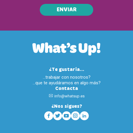
ENVIAR
¿Te gustaría...
…trabajar con nosotros?
…que te ayudáramos en algo más?
Contacta
info@whatsup.es
¿Nos sigues?