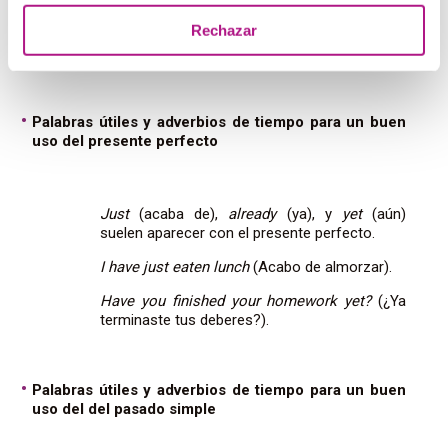
Si no hay un tiempo específico y quieres destacar la
Rechazar
relevancia
de la acción en el
presente
, elige el
presente
perfecto
.
Palabras útiles y adverbios de tiempo para un buen
uso del presente perfecto
Just
(acaba de),
already
(ya), y
yet
(aún)
suelen aparecer con el presente perfecto.
I have just eaten lunch
(Acabo de almorzar).
Have you finished your homework yet?
(¿Ya
terminaste tus deberes?).
Palabras útiles y adverbios de tiempo para un buen
uso del del pasado simple