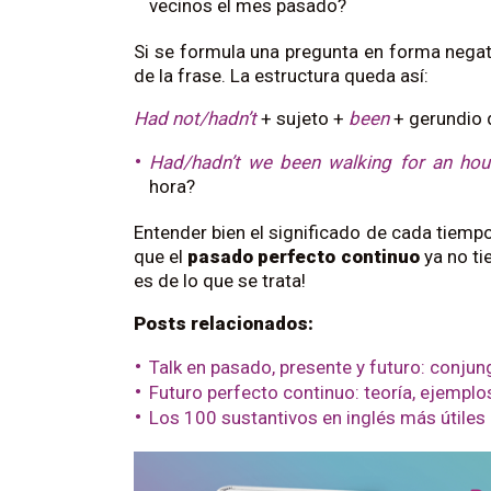
vecinos el mes pasado?
Si se formula una pregunta en forma negati
de la frase. La estructura queda así:
Had not/hadn’t
+ sujeto +
been
+ gerundio d
Had/hadn’t we been walking for an hou
hora?
Entender bien el significado de cada tiempo
que el
pasado perfecto continuo
ya no tie
es de lo que se trata!
Posts relacionados:
Talk en pasado, presente y futuro: conju
Futuro perfecto continuo: teoría, ejemplos
Los 100 sustantivos en inglés más útiles