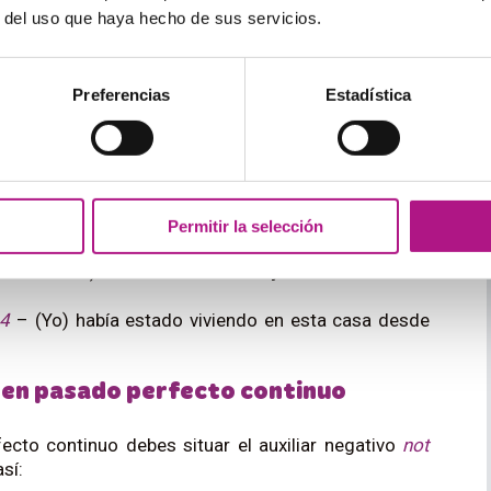
r del uso que haya hecho de sus servicios.
eping outside
– Henry estaba enfermo porque había
 been eating a lot of sand
– (Ellas/os) se marcharon
Preferencias
Estadística
 comiendo mucha arena.
ración de una acción
ón de duración prolongada en el tiempo, y la
las palabras
for (
por/durante) y
since (
desde).
Permitir la selección
osotras/os) hemos estado trabajando durante diez
04
– (Yo) había estado viviendo en esta casa desde
n en pasado perfecto continuo
ecto continuo debes situar el auxiliar negativo
not
sí: