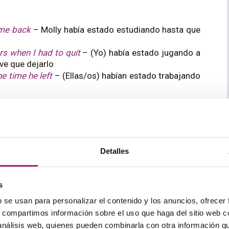
ame back
– Molly había estado estudiando hasta que
ars when I had to quit
– (Yo) había estado jugando a
ve que dejarlo
e time he left
– (Ellas/os) habían estado trabajando
to entre dos hechos sucedidos en el
onjuga en pasado simple, mientras que la otra
Detalles
o perfecto continuo
. La estructura en estos casos
s
se
, porque (conector) + frase en pasado perfecto
b se usan para personalizar el contenido y los anuncios, ofrecer
s, compartimos información sobre el uso que haga del sitio web 
 análisis web, quienes pueden combinarla con otra información q