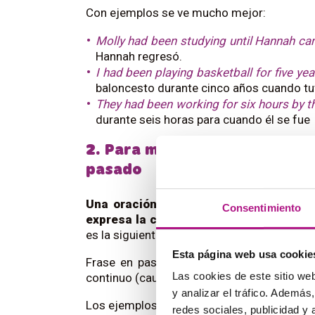
Con ejemplos se ve mucho mejor:
Molly had been studying until Hannah c
Hannah regresó.
I had been playing basketball for five ye
baloncesto durante cinco años cuando tu
They had been working for six hours by th
durante seis horas para cuando él se fue
2. Para mostrar causa y efec
pasado
Una oración expresa el efecto, y se c
Consentimiento
expresa la causa
, y se conjuga en
pasad
es la siguiente:
Esta página web usa cookie
Frase en pasado simple (efecto) +
becau
Las cookies de este sitio we
continuo (causa)
y analizar el tráfico. Ademá
Los ejemplos lo muestran mejor:
redes sociales, publicidad y