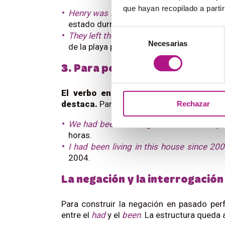
que hayan recopilado a parti
Henry was sick because he had been sle
estado durmiendo fuera.
Selección
They left the beach because the baby had
Necesarias
de
de la playa porque el bebé había estado
consentimiento
3. Para poner énfasis en la du
El verbo en gerundio indica una acci
destaca.
Para ello, se acostumbran a usar 
Rechazar
We had been working for ten hours
– (N
horas.
I had been living in this house since 20
2004.
La negación y la interrogació
Para construir la negación en pasado perf
entre el
had
y el
been
. La estructura queda a