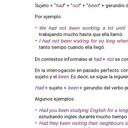
Sujeto + “
had
” + “
not
” + “
been
” + gerundio d
Por ejemplo:
We had not been working a lot until 
trabajando mucho hasta que ella llamó.
I had not been waiting for so long when
tanto tiempo cuando ella llegó.
En contextos informales el
had
+
not
se co
En la interrogación en pasado perfecto con
sujeto y el
been
. Es decir, se sigue la sigui
Had
+ sujeto +
been
+ gerundio del verbo pr
Algunos ejemplos:
Had you been studying English for a long
estudiando inglés durante mucho tiempo a
Had they been visiting their neighbours 