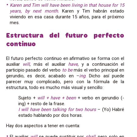
Karen and Tim will have been living in that house for 15
years, by next month.
Karen y Tim habrán estado
viviendo en esa casa durante 15 años, para el próximo
mes.
Estructura del futuro perfecto
continuo
El futuro perfecto continuo en afirmativo se forma con el
auxiliar
will
, más el auxiliar
have
, y a continuación el
participio pasado del verbo
to be
más el verbo principal en
gerundio, es decir, acabado en –
ing
. Dicho así puede
parecer muy complicado, pero con la fórmula de la
estructura, todo es mucho más visual y sencillo:
Sujeto +
will + have + been
+ verbo en gerundio (-
ing) + resto de la frase.
I will have been talking for two hours
– (Yo) Habré
estado hablando por dos horas.
Hay dos aspectos a tener en cuenta:
El auxiliar
will
se puede sustituir por
shall
, pero solo en