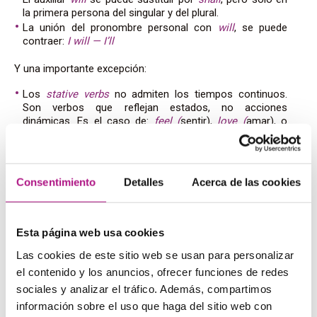
la primera persona del singular y del plural.
La unión del pronombre personal con
will
, se puede
contraer:
I will — I’ll
Y una importante excepción:
Los
stative verbs
no admiten los tiempos continuos.
Son verbos que reflejan estados, no acciones
dinámicas. Es el caso de:
feel (
sentir),
love (
amar), o
know (
conocer), entre otros. En estos casos, el verbo
debe ir en futuro perfecto simple. Por ejemplo:
By the time I finish university I will have known
Consentimiento
Detalles
Acerca de las cookies
Hannah for five years
– Para cuando acabe la
universidad habré conocido a Hannah por cinco
años (hará cinco años que la conozco).
Esta página web usa cookies
La forma negativa del futuro perfecto continuo se
construye añadiendo el adverbio
not
entre el auxiliar
will
y
Las cookies de este sitio web se usan para personalizar
el auxiliar
have
. La estructura queda así:
el contenido y los anuncios, ofrecer funciones de redes
sociales y analizar el tráfico. Además, compartimos
Sujeto +
will/shall + not + have + been
+ verbo en
gerundio + resto de la frase.
información sobre el uso que haga del sitio web con