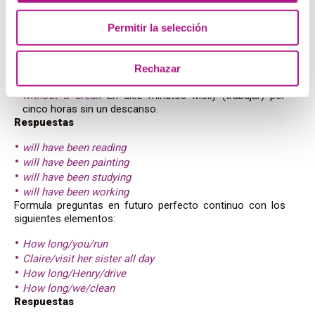
Julia (leer) a su hermano por dos horas.
We ____________ (paint) the whole afternoon
–
Permitir la selección
Nosotras/os (pintar) toda la tarde.
Next month I ___________ (study) English for three years
-El próximo mes yo (estudiar) inglés por tres años.
Rechazar
In ten minutes Molly __________ (work) for five hours
without a break
En diez minutos Molly (trabajar) por
cinco horas sin un descanso.
Respuestas
will have been reading
will have been painting
will have been studying
will have been working
Formula preguntas en futuro perfecto continuo con los
siguientes elementos:
How long/you/run
Claire/visit her sister all day
How long/Henry/drive
How long/we/clean
Respuestas