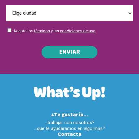
Acepto los
términos
y las
condiciones de uso
ENVIAR
¿Te gustaría...
…trabajar con nosotros?
…que te ayudáramos en algo más?
Contacta