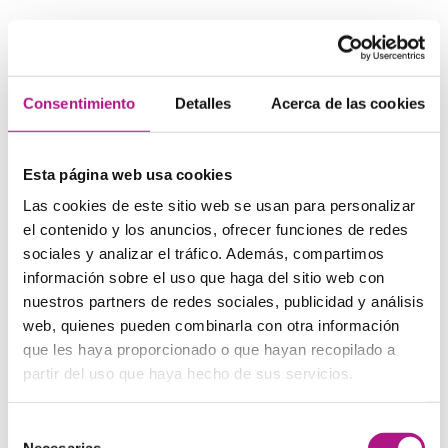
¿En qué países se habla el “mejor”
inglés?
Consentimiento
Detalles
Acerca de las cookies
Esta es una pregunta frecuente y algo engañosa. Cada
país tiene su acento, vocabulario y expresiones propias.
Por ejemplo:
Esta página web usa cookies
En Reino Unido encontrarás acentos muy diversos:
desde el elegante “Received Pronunciation” hasta el
Las cookies de este sitio web se usan para personalizar
fuerte acento escocés.
el contenido y los anuncios, ofrecer funciones de redes
En Estados Unidos, el inglés varía entre el sur, el noreste
sociales y analizar el tráfico. Además, compartimos
o California.
información sobre el uso que haga del sitio web con
En India o Nigeria, el inglés ha evolucionado con
características propias, pero sigue siendo
nuestros partners de redes sociales, publicidad y análisis
perfectamente funcional a nivel internacional.
web, quienes pueden combinarla con otra información
que les haya proporcionado o que hayan recopilado a
Lo importante no es sonar como un británico o
partir del uso que haya hecho de sus servicios.
estadounidense, sino poder comunicarte con claridad,
seguridad y comprensión global.
Selección
Necesarias