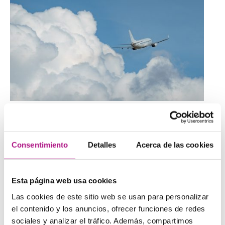
6. Expresiones idiomáticas
Consentimiento
Detalles
Acerca de las cookies
curiosas
Esta página web usa cookies
El inglés está lleno de
expresiones idiomáticas que no
tienen sentido literal
.
Las cookies de este sitio web se usan para personalizar
el contenido y los anuncios, ofrecer funciones de redes
Por ejemplo,
kick the bucket
significa morir (algo así
como morder el polvo), y
raining cats and dogs
significa
sociales y analizar el tráfico. Además, compartimos