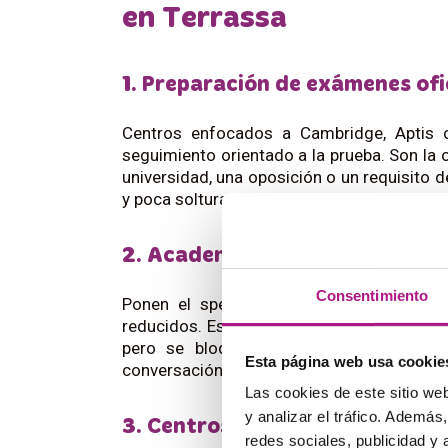
en Terrassa
1. Preparación de exámenes ofi
Centros enfocados a Cambridge, Aptis o 
seguimiento orientado a la prueba. Son la o
universidad, una oposición o un requisito 
y poca soltura oral si no equilibran con prá
2. Academias conversacionales
Consentimiento
Ponen el speaking en el centro desde la
reducidos. Es el modelo que mejor funciona
pero se bloquea al hablarlo en una reu
Esta página web usa cookie
conversación antes de confiar en la palabra 
Las cookies de este sitio we
y analizar el tráfico. Ademá
3. Centros generalistas multi-
redes sociales, publicidad y