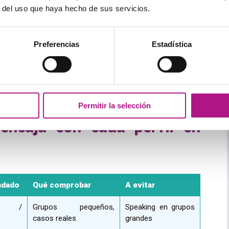
r del uso que haya hecho de sus servicios.
mezclan público infantil y adulto. Cómodos para
rofesional para adultos.
Preferencias
Estadística
 puro
e tu disciplina y suelen carecer de práctica oral en
ado si tu meta es hablar.
Permitir la selección
encaja con cada perfil en
ndado
Qué comprobar
A evitar
nal /
Grupos pequeños,
Speaking en grupos
casos reales
grandes