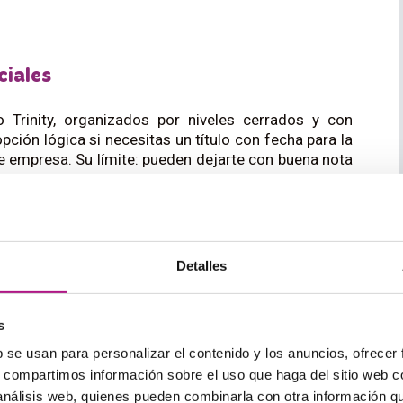
ciales
Trinity, organizados por niveles cerrados y con
pción lógica si necesitas un título con fecha para la
de empresa. Su límite: pueden dejarte con buena nota
ctica conversacional.
 y de inmersión
Detalles
 primera clase, con situaciones reales y grupos
 para el profesional del Vallès que entiende inglés
nión. Verifica el tamaño real de los grupos de
s
‘inmersión’.
b se usan para personalizar el contenido y los anuncios, ofrecer
s, compartimos información sobre el uso que haga del sitio web 
idioma
 análisis web, quienes pueden combinarla con otra información q