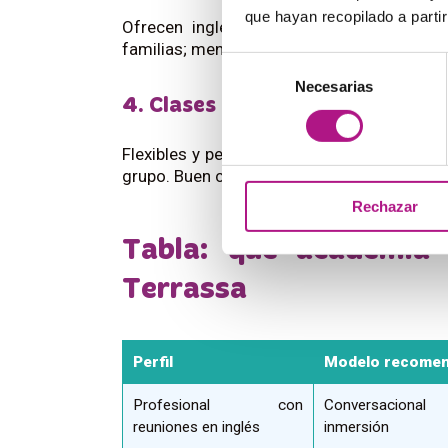
que hayan recopilado a parti
Ofrecen inglés junto a otros idiomas y 
familias; menos especializados en inglés p
Selección
Necesarias
de
4. Clases particulares y online
consentimiento
Flexibles y personalizadas, pero dependen d
grupo. Buen complemento, sustituto arriesg
Rechazar
Tabla: qué academia 
Terrassa
Perfil
Modelo recome
Profesional con
Conversacio
reuniones en inglés
inmersión