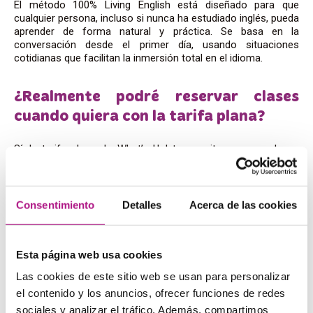
El método 100% Living English está diseñado para que
cualquier persona, incluso si nunca ha estudiado inglés, pueda
aprender de forma natural y práctica. Se basa en la
conversación desde el primer día, usando situaciones
cotidianas que facilitan la inmersión total en el idioma.
¿Realmente podré reservar clases
cuando quiera con la tarifa plana?
Sí, la tarifa plana de What’s Up! te permite reservar clases
ilimitadas y flexibles según tu disponibilidad. No tendrás
problemas con horarios saturados, ya que el sistema está
pensado para adaptarse a tus necesidades.
Consentimiento
Detalles
Acerca de las cookies
¿Qué diferencia a What’s Up! de otras
academias de inglés en Terrassa?
Esta página web usa cookies
Las cookies de este sitio web se usan para personalizar
What’s Up! destaca por su método 100% conversacional,
profesores nativos y el enfoque en clases prácticas,
el contenido y los anuncios, ofrecer funciones de redes
divertidas y flexibles. Además, ofrecemos
tarifa plana
y
sociales y analizar el tráfico. Además, compartimos