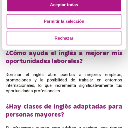
Aceptar todas
que quieren mejorar su inglés fuera del
cole?
Permitir la selección
Contamos con programas específicos para jóvenes que
buscan mejorar su inglés de forma dinámica y entretenida,
complementando lo aprendido en la escuela.
Rechazar
¿Cómo ayuda el inglés a mejorar mis
oportunidades laborales?
Dominar el inglés abre puertas a mejores empleos,
promociones y la posibilidad de trabajar en entornos
internacionales, lo que incrementa significativamente tus
oportunidades profesionales.
¿Hay clases de inglés adaptadas para
personas mayores?