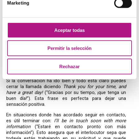
Marketing
4. Cerrando la llamada:
terminando con una buena
Aceptar todas
impresión
Permitir la selección
Cómo cierras una llamada telefónica en inglés
es tan
importante como cómo la inicias. Una despedida cortés y
Rechazar
profesional puede dejar una impresión positiva duradera.
Si la conversación ha ido bien y todo está claro puedes
cerrar la llamada diciendo
Thank you for your time, and
have a great day!
(“Gracias por su tiempo, ¡que tenga un
buen día!”). Esta frase es perfecta para dejar una
sensación positiva.
En situaciones donde has acordado seguir en contacto,
es útil terminar con:
I’ll be in touch soon with more
information
(“Estaré en contacto pronto con más
información”). Esto asegura que el interlocutor sepa que
todavía estás trabajando en su solicitud y que puede