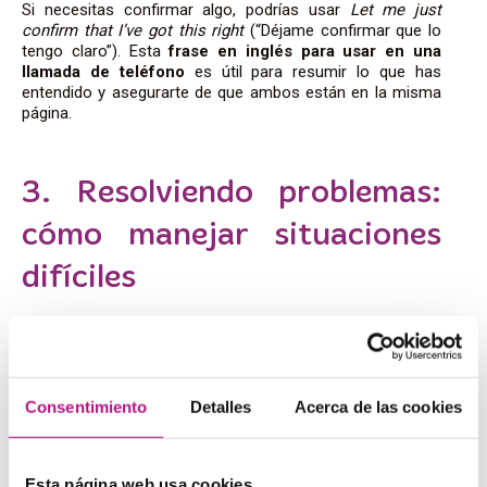
Si necesitas confirmar algo, podrías usar
Let me just
confirm that I’ve got this right
(“Déjame confirmar que lo
tengo claro”). Esta
frase en inglés para usar en una
llamada de teléfono
es útil para resumir lo que has
entendido y asegurarte de que ambos están en la misma
página.
3. Resolviendo problemas:
cómo manejar situaciones
difíciles
No todas las
llamadas telefónicas en inglés
son
sencillas. A veces tendrás que lidiar con problemas o
situaciones incómodas. En estos casos, mantener la
calma y ser cortés es clave.
Consentimiento
Detalles
Acerca de las cookies
Si el interlocutor tiene un problema o una queja puedes
comenzar reconociendo su situación con una frase como
I understand your concern, and I’ll do my best to assist
Esta página web usa cookies