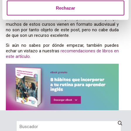
algo mientras practicáis inglés y una manera estupenda de
hacerlo son los
Moocs
(
Massive Open Online Course
)
Rechazar
que ofrecen muchas instituciones, incluyendo
universidades. Lo hemos dejado para el final porque
muchos de estos cursos vienen en formato audiovisual y
no son por tanto objeto de este post, pero no cabe duda
de que son un recurso excelente.
Si aún no sabes por dónde empezar, también puedes
echar un vistazo a nuestras
recomendaciones de libros en
este artículo
.