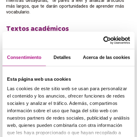
mientras desayunas, te pares a leer y analizar artículos
más largos, que te darán oportunidades de aprender más
vocabulario.
Textos académicos
Aquí ya nos ponemos un poco serios, pero sin duda te
será de gran utilidad leer artículos y páginas
especializadas en tu sector. La opción de búsqueda de
Consentimiento
Detalles
Acerca de las cookies
google scholar
, te permite bucear en artículos
académicos de todos los sectores y de todo el mundo. Es
una herramienta muy útil para aprender vocabulario
específico.
Esta página web usa cookies
Las cookies de este sitio web se usan para personalizar
Blogs
el contenido y los anuncios, ofrecer funciones de redes
sociales y analizar el tráfico. Además, compartimos
Está claro, si tienes aficiones, búscate blogs en inglés en
información sobre el uso que haga del sitio web con
los que puedas leer sobre ellas. A diferencia de con la
nuestros partners de redes sociales, publicidad y análisis
prensa, aquí debes de tener cuidado, ya que si los que
web, quienes pueden combinarla con otra información
escriben son aficionado, no es seguro que lo hagan bien.
No obstante, hay blogs que, sin ser profesionales, están
que les haya proporcionado o que hayan recopilado a