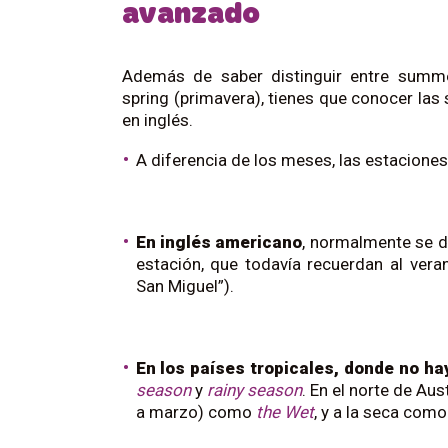
avanzado
Además de saber distinguir entre summer
spring (primavera), tienes que conocer las 
en inglés.
A diferencia de los meses, las estacione
En inglés americano
, normalmente se 
estación, que todavía recuerdan al ve
San Miguel”).
En los países tropicales, donde no ha
season
y
rainy
season
. En el norte de Au
a marzo) como
the
Wet
, y a la seca com