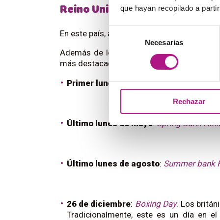
que hayan recopilado a parti
Reino Unido
Selección
En este país, a los días sin trabajo se les
Necesarias
de
Además de los que ya conocemos como N
consentimiento
más destacados:
Primer lunes de mayo
:
Early May Bank H
Rechazar
Último lunes de mayo
:
Spring Bank Holi
Último lunes de agosto
:
Summer bank H
26 de diciembre
:
Boxing Day
. Los britá
Tradicionalmente, este es un día en e