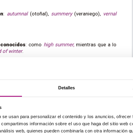
on
:
autumnal
(otoñal),
summery
(veraniego),
vernal
 conocidos
: como
high summer,
mientras que a lo
 of winter
.
rincipales países de habla
Detalles
s
en cada país y forman una parte importante de su
b se usan para personalizar el contenido y los anuncios, ofrecer
stivos en el Reino Unido, Estados Unidos y Australia.
s, compartimos información sobre el uso que haga del sitio web 
 análisis web, quienes pueden combinarla con otra información q