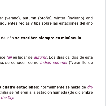
 (verano), autumn (otoño), winter (invierno) and
siguientes reglas y tips sobre las estaciones del año
s del año
se escriben siempre en minúscula
.
dice
fall
en lugar de
autumn
. Los días cálidos de esta
rano, se conocen como
Indian summer
(“veranillo de
y cuatro estaciones:
normalmente se habla de
dry
stralia se refieren a la estación húmeda (de diciembre
o
the
Dry.