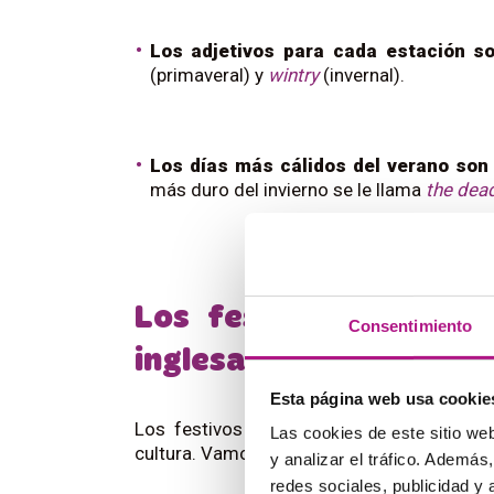
Los adjetivos para cada estación s
(primaveral) y
wintry
(invernal).
Los días más cálidos del verano son
más duro del invierno se le llama
the dead
Los festivos en los p
Consentimiento
inglesa
Esta página web usa cookie
Los festivos nacionales son diferentes 
Las cookies de este sitio we
cultura. Vamos a ver los principales días fe
y analizar el tráfico. Ademá
redes sociales, publicidad y