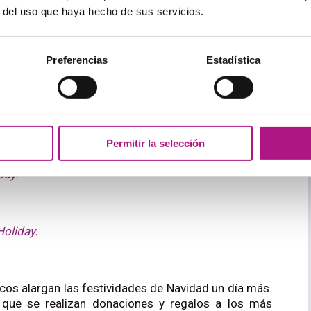
r del uso que haya hecho de sus servicios.
 conoce como
bank
holiday
.
Preferencias
Estadística
avidad y Año Nuevo, estos son los
bank holidays
oliday.
Permitir la selección
day.
oliday.
nicos alargan las festividades de Navidad un día más.
l que se realizan donaciones y regalos a los más