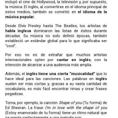
incluyó el cine de Hollywood, la televisión y, por supuesto,
la música. El inglés, al convertirse en el idioma principal de
estos medios, también se convirtió en
el idioma de la
música popular
.
Desde Elvis Presley hasta The Beatles, los artistas de
habla inglesa
dominaron las listas de éxitos durante
décadas. Su música no solo definió épocas, también
estableció un estándar global para lo que significaba ser
“cool”.
Por eso no es de extrañar que muchos artistas
internacionales opten por
cantar en inglés
, con la
intención de alcanzar a una audiencia más amplia.
Además, el
inglés tiene una cierta “musicalidad”
que lo
hace ideal para las canciones. Las palabras en
inglés
suelen ser más cortas y, gracias a su vasta cantidad de
vocabulario, es más fácil encontrar rimas y crear frases
pegadizas.
Toma, por ejemplo, la canción
Shape of you
(Tu forma) de
Ed Sheeran. La frase
I’m in love with the shape of you
(Estoy enamorado de tu forma) tiene un ritmo natural que
se presta perfectamente a una melodía pop.