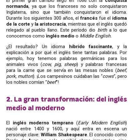
El primer gran cambio llegó en 1066 con la
conquista
normanda
, ya que los franceses no solo conquistaron
Inglaterra, sino que también conquistaron el idioma.
Durante los siguientes 300 años, el
francés
fue el
idioma
de la corte
y
la aristocracia
, mientras que el inglés quedó
relegado al pueblo llano. Este período dio
birth
a lo que
conocemos como
inglés medio
o
Middle English.
¿El resultado? Un idioma
híbrido fascinante
, y la
explicación a por qué el inglés tiene tantas palabras. Por
ejemplo, hoy tenemos palabras germánicas para los
animales vivos (
cow, pig, sheep
) y palabras francesas
para la carne que se servía en las mesas nobles (
beef,
pork, mutton
). ¡Los campesinos cuidaban las “
cows
“, pero
los nobles comían “
beef
“!
2. La gran transformación: del inglés
medio al moderno
El
inglés moderno temprano
(
Early Modern English
)
nació entre 1400 y 1600, y aquí entra en escena un
personaje clave:
William Shakespeare
. El conocido como