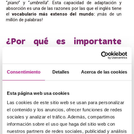
“
piano
” y “
umbrella
“. Esta capacidad de adaptación y
absorción es una de las razones por las que el inglés tiene
el
vocabulario más extenso del mundo:
¡más de un
millón de palabras!
¿Por qué es importante
conocer la historia de la
lengua inglesa?
Consentimiento
Detalles
Acerca de las cookies
Conocer la historia resumida del inglés, las curiosidades
de la lengua inglesa o el origen de las palabras en inglés
Esta página web usa cookies
no es solo un ejercicio de inquietud intelectual, sino que
puede ser de ayuda para:
Las cookies de este sitio web se usan para personalizar
el contenido y los anuncios, ofrecer funciones de redes
Entender por qué la gramática tiene ciertas reglas
:
muchas “excepciones” tienen explicaciones históricas.
sociales y analizar el tráfico. Además, compartimos
Memorizar vocabulario más fácilmente
: conocer el
información sobre el uso que haga del sitio web con
origen de las palabras crea conexiones mentales.
nuestros partners de redes sociales, publicidad y análisis