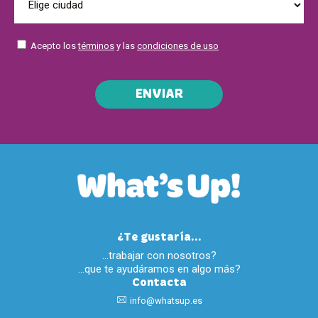
Acepto los
términos
y las
condiciones de uso
ENVIAR
¿Te gustaría...
…trabajar con nosotros?
…que te ayudáramos en algo más?
Contacta
info@whatsup.es