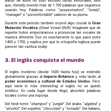
Bardo de Avon no solo escribió obras inmortales, sino
que,
literally,
inventó más de 1.700 palabras que seguimos
usando hoy. Palabras como “
assassination
“, “
lonely
“,
“
manager
” o “
uncomfortable
” salieron de su pluma.
Durante este período también ocurrió algo crucial: la
Gran
Mutación Vocálica
(Great Vowel Shift)
. Imagínate que de
repente todos empezáramos a pronunciar las vocales de
manera diferente. Eso es exactamente lo que pasó entre
1400 y 1700, y explica por qué la ortografía inglesa puede
parecer tan caótica
today
.
3. El inglés conquista el mundo
El inglés moderno (desde 1600 hasta hoy) se extendió
globalmente gracias al
Imperio Británico
y, más tarde, al
poder económico y cultural de Estados Unidos.
Pero
aquí viene lo más
interesting
: el inglés no se quedó
estático. En cada lugar donde llegó, absorbió palabras
locales como una esponja.
Del hindi tomó “
shampoo
” y “
jungle
“. Del árabe, “
algebra
” y
“
alcohol
“. Del español, “
chocolate
” y “
tornado
“. Del italiano,