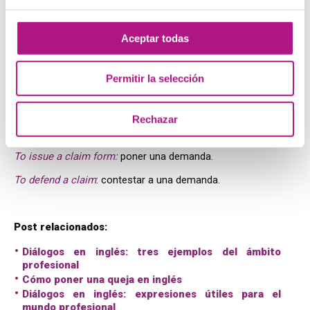
sale of your home
.
Give evidence:
declarar o testificar.
The witness gave
Aceptar todas
evidence regarding the Murdock case.
Settle out of court
: llegar a un acuerdo extrajudicial.
Most
Permitir la selección
road traffic accidents are settled out of court.
To carry out an investigation:
investigar un caso.
The
Rechazar
police are carrying out an investigation into the Irish
murders.
To issue a claim form:
poner una demanda.
To defend a claim
: contestar a una demanda.
Post relacionados:
Diálogos en inglés: tres ejemplos del ámbito
profesional
Cómo poner una queja en inglés
Diálogos en inglés: expresiones útiles para el
mundo profesional