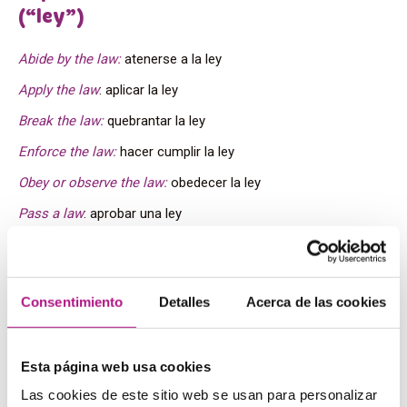
(“ley”)
Abide by the law:
atenerse a la ley
Apply the law
: aplicar la ley
Break the law:
quebrantar la ley
Enforce the law:
hacer cumplir la ley
Obey or observe the law:
obedecer la ley
Pass a law
: aprobar una ley
Practise the law
: ejercer el Derecho
The law forbids or prohibits:
la ley prohíbe
Consentimiento
Detalles
Acerca de las cookies
The law permits or allows
: la ley permite
The law provides or stipulates
: la ley establece
Esta página web usa cookies
The law requires
: la ley requiere
Las cookies de este sitio web se usan para personalizar