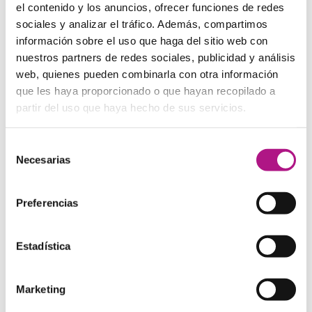
el contenido y los anuncios, ofrecer funciones de redes
sociales y analizar el tráfico. Además, compartimos
Expresiones relacionadas con
legal
información sobre el uso que haga del sitio web con
proceedings
(“casos judiciales”)
nuestros partners de redes sociales, publicidad y análisis
web, quienes pueden combinarla con otra información
Appeal against a decision:
recurrir una sentencia.
The
que les haya proporcionado o que hayan recopilado a
author had not appealed against his conviction for
partir del uso que haya hecho de sus servicios.
forgery.
Appear in court:
comparecer en un juicio.
The defence
Selección
witnesses will appear in court tomorrow.
Necesarias
de
Arrive at a settlement
: llegar a un acuerdo.
The goal is to
consentimiento
arrive at a settlement that satisfies the interests of both
sides.
Preferencias
Breach a contract:
incumplir un contrato.
The airline has
committed a serious breach of contract.
Estadística
Discredit the witness:
desacreditar al testigo.
An entire
defence can depend on discrediting the witness.
Marketing
Enter
judgement
: dictar sentencia.
The Judge will enter
judgement against you and tell the clerk to schedule the