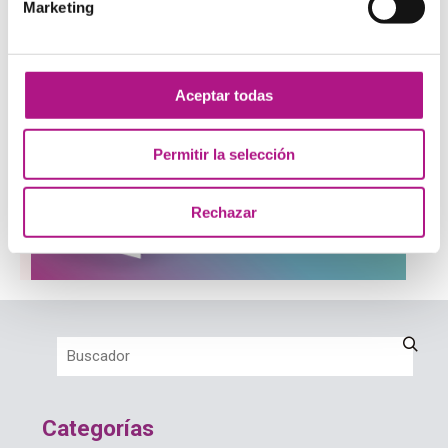
7 consejos para escoger tu escuela de idiomas
Marketing
Las reglas de oro para hablar en inglés
Aceptar todas
Permitir la selección
Rechazar
Categorías