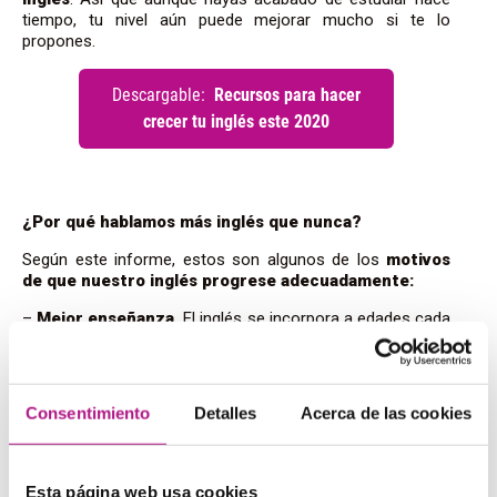
tiempo, tu nivel aún puede mejorar mucho si te lo
propones.
¿Por qué hablamos más inglés que nunca?
Según este informe, estos son algunos de los
motivos
de que nuestro inglés progrese adecuadamente:
–
Mejor enseñanza.
El inglés se incorpora a edades cada
vez más tempranas en el currículum escolar, desde los
tres años. Además, los colegios e institutos públicos
cuentan con programas bilingües donde los estudiantes
usan el inglés al menos el 30 % del día, ya que asignaturas
Consentimiento
Detalles
Acerca de las cookies
como historia, ciencias, educación física o matemáticas
se imparten en esta lengua. El nivel de los profesores
españoles también ha mejorado, y en muchos centros se
dan clases con nativos.
Esta página web usa cookies