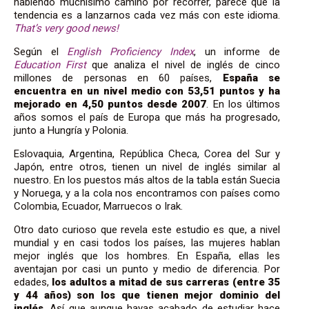
habiendo muchísimo camino por recorrer, parece que la
tendencia es a lanzarnos cada vez más con este idioma.
That’s very good news!
Según el
English Proficiency Index
, un informe de
Education First
que analiza el nivel de inglés de cinco
millones de personas en 60 países,
España se
encuentra en un nivel medio con 53,51 puntos y ha
mejorado en 4,50 puntos desde 2007
. En los últimos
años somos el país de Europa que más ha progresado,
junto a Hungría y Polonia.
Eslovaquia, Argentina, República Checa, Corea del Sur y
Japón, entre otros, tienen un nivel de inglés similar al
nuestro. En los puestos más altos de la tabla están Suecia
y Noruega, y a la cola nos encontramos con países como
Colombia, Ecuador, Marruecos o Irak.
Otro dato curioso que revela este estudio es que, a nivel
mundial y en casi todos los países, las mujeres hablan
mejor inglés que los hombres. En España, ellas les
aventajan por casi un punto y medio de diferencia. Por
edades,
los adultos a mitad de sus carreras (entre 35
y 44 años) son los que tienen mejor dominio del
inglés
. Así que aunque hayas acabado de estudiar hace