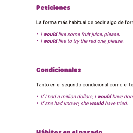
Peticiones
La forma más habitual de pedir algo de fo
I
would
like some fruit juice, please.
I
would
like to try the red one, please.
Condicionales
Tanto en el segundo condicional como el te
If I had a million dollars, I
would
have done 
If she had known, she
would
have tried.
H
ábitos en el pasado