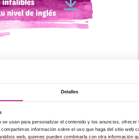
uncia exactamente igual que «
wood
», fonéticamente
Detalles
ld
» funciona en posición auxiliar. Solo se puede
 nunca con otro modal:
s
ecto
.
b se usan para personalizar el contenido y los anuncios, ofrecer
o
. El modal está combinado con un verbo en pasado,
s, compartimos información sobre el uso que haga del sitio web 
 análisis web, quienes pueden combinarla con otra información q