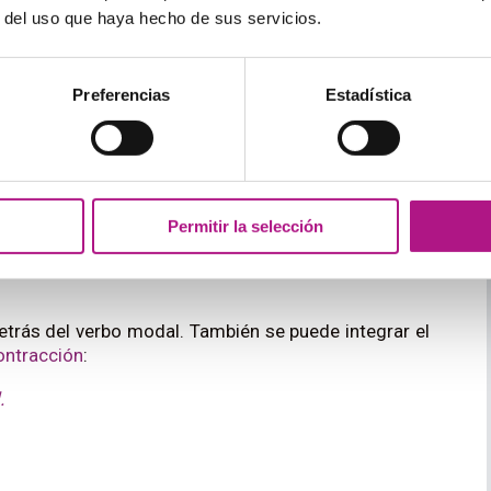
modal está combinado con otro verbo modal.
r del uso que haya hecho de sus servicios.
Preferencias
Estadística
intagma verbal, es decir, se coloca detrás del sujeto y
 otros verbos auxiliares o adverbios en el sintagma,
 from school.
Permitir la selección
s a kid
etrás del verbo modal. También se puede integrar el
ontracción
:
.