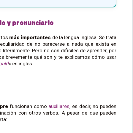
lo y pronunciarlo
ntos
m
ás importantes
de la lengua inglesa. Se trata
peculiaridad de no parecerse a nada que exista en
literalmente. Pero no son difíciles de aprender, por
amos brevemente qué son y te explicamos cómo usar
ould
» en inglés.
mpre
funcionan como
auxiliares
, es decir, no pueden
binación con otros verbos. A pesar de que pueden
rta: