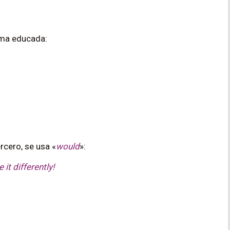
rma educada:
rcero, se usa «
would
»:
it differently!