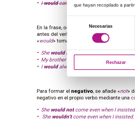
I
would
can do this
: uso
incorrecto
. El 
que hayan recopilado a parti
Selección
Necesarias
de
En la frase, ocupa la posición inicial del s
consentimiento
antes del verbo con el que combina. Si hay
«
would
» toma la primera posición:
She
would
have behaved better.
My brother
would
always bring homework
Rechazar
I
would
always go to the beach when I wa
Para formar el
negativo
, se añade «
not
» d
negativo en el propio verbo mediante una
c
She
would not
come even when I insisted
She
wouldn’t
come even when I insisted.