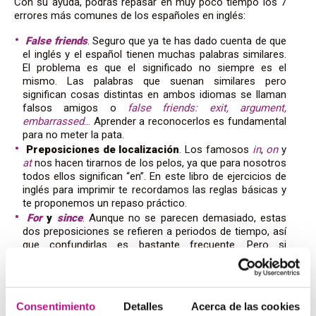
Con su ayuda, podrás repasar en muy poco tiempo los 7
errores más comunes de los españoles en inglés:
False friends
. Seguro que ya te has dado cuenta de que
el inglés y el español tienen muchas palabras similares.
El problema es que el significado no siempre es el
mismo. Las palabras que suenan similares pero
significan cosas distintas en ambos idiomas se llaman
falsos amigos o
false friends: exit, argument,
embarrassed
… Aprender a reconocerlos es fundamental
para no meter la pata.
Preposiciones de localización
. Los famosos
in
,
on
y
at
nos hacen tirarnos de los pelos, ya que para nosotros
todos ellos significan “en”. En este libro de ejercicios de
inglés para imprimir te recordamos las reglas básicas y
te proponemos un repaso práctico.
For
y
since
. Aunque no se parecen demasiado, estas
dos preposiciones se refieren a periodos de tiempo, así
que confundirlas es bastante frecuente. Pero si
recuerdas unas sencillas normas será mucho más difícil
que te ocurra.
Do
y
make
.
Si a los ingleses les entran sudores fríos
para distinguir el ser del estar (para ellos, todo es
to be
),
Consentimiento
Detalles
Acerca de las cookies
nosotros sufrimos para saber cuándo traducir hacer por