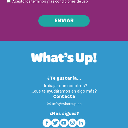
Acepto los
términos
y las
condiciones de uso
ENVIAR
¿Te gustaría...
…trabajar con nosotros?
…que te ayudáramos en algo más?
Contacta
info@whatsup.es
¿Nos sigues?