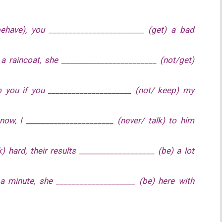
behave), you ________________________ (get) a bad
 a raincoat, she ________________________ (not/get)
to you if you _____________________ (not/ keep) my
 now, I ______________________ (never/ talk) to him
) hard, their results ___________________ (be) a lot
 a minute, she ____________________ (be) here with