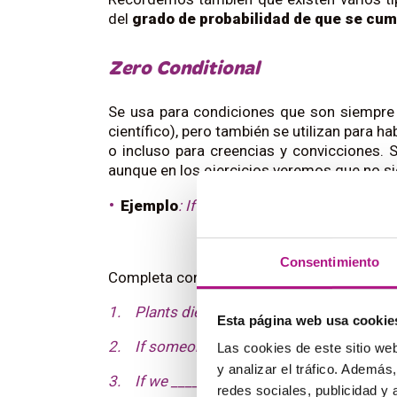
del
grado de probabilidad de que se cum
Zero Conditional
Se usa para condiciones que son siempre
científico), pero también se utilizan para
o incluso para creencias y convicciones.
aunque en los ejercicios veremos que no si
Ejemplo
: If you don’t drink water, you get
Consentimiento
Completa conjugando los verbos entre paré
1. Plants die if they ________ (not/ get) e
Esta página web usa cookie
2. If someone enters the building, the alar
Las cookies de este sitio we
y analizar el tráfico. Ademá
3. If we ________(be) late for school, our t
redes sociales, publicidad y