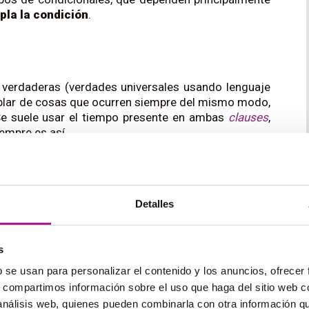
pla la condición
.
 verdaderas (verdades universales usando lenguaje
 hablar de cosas que ocurren siempre del mismo modo,
 Se suele usar el tiempo presente en ambas
clauses
,
empre es así.
thirsty
.
— Si no bebes agua, tienes sed.
Detalles
ntesis:
nough water.
s
m ________ (go) off.
b se usan para personalizar el contenido y los anuncios, ofrecer
s, compartimos información sobre el uso que haga del sitio web 
eacher gets angry.
 análisis web, quienes pueden combinarla con otra información q