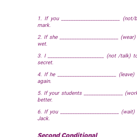
1. If you ________________________ (not/
mark.
2. If she ________________________ (wear)
wet.
3. I _______________________ (not /talk) 
secret.
4. If he ________________________ (leave)
again.
5. If your students ________________ (work
better.
6. If you ________________________ (wait)
Jack.
Second Conditional