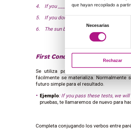
que hayan recopilado a parti
4. If you ________ (not / eat) enough, you 
5. If you don’t have a job, you ________(fee
Selección
Necesarias
de
6. The sun burns your skin if it ________(be
consentimiento
First Conditional
Rechazar
Se utiliza para hacer predicciones que
fácilmente se materializa. Normalmente 
futuro simple para el resultado.
Ejemplo
:
If you pass these tests, we will
pruebas, te llamaremos de nuevo para hac
Completa conjugando los verbos entre paré