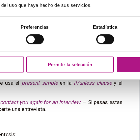
r del uso que haya hecho de sus servicios.
get hungry.
l) useless.
Preferencias
Estadística
) very hot.
Permitir la selección
probablemente se cumplan
, ya que la condición
se usa el
present simple
en la
if/unless clause
y el
 contact you again for an interview
.
— Si pasas estas
erte una entrevista.
ntesis: