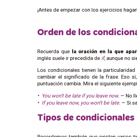
¡Antes de empezar con los ejercicios haga
Orden de los condicion
Recuerda que
la oración en la que apar
inglés suele ir precedida de
if
, aunque no si
Los condicionales tienen la particularida
cambiar el significado de la frase. Eso sí
puntuación cambia. Mira el siguiente ejemp
You won’t be late if you leave now.
— No ll
If you leave now, you won’t be late.
— Si sa
Tipos de condicionales
Recordemos también que existen varios ti