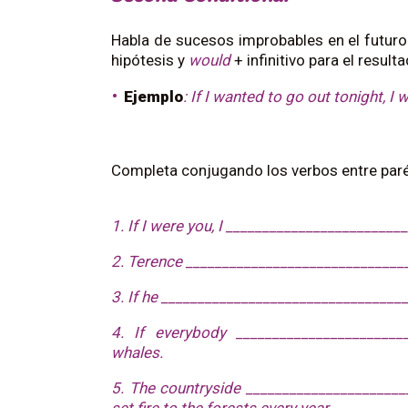
Habla de sucesos improbables en el futuro
hipótesis y
would
+ infinitivo para el result
Ejemplo
:
If I wanted to go out tonight, I
Completa conjugando los verbos entre paré
1. If I were you, I ________________________
2. Terence _______________________________
3. If he ___________________________________
4. If everybody _______________________
whales.
5. The countryside _______________________