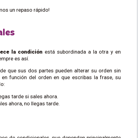
mos un repaso rápido!
ales
ece la condición
está subordinada a la otra y en
empre es así.
d de que sus dos partes pueden alterar su orden sin
, en función del orden en que escribas la frase, su
lo:
egas tarde si sales ahora.
les ahora, no llegas tarde.
pos de condicionales, que dependen principalmente