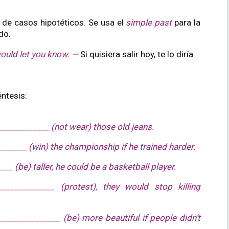
 de casos hipotéticos. Se usa el
simple past
para la
ado.
 would let you know. —
Si quisiera salir hoy, te lo diría.
ntesis:
_____________ (not wear) those old jeans.
______ (win) the championship if he trained harder.
__ (be) taller, he could be a basketball player.
______________ (protest), they would stop killing
______________ (be) more beautiful if people didn’t