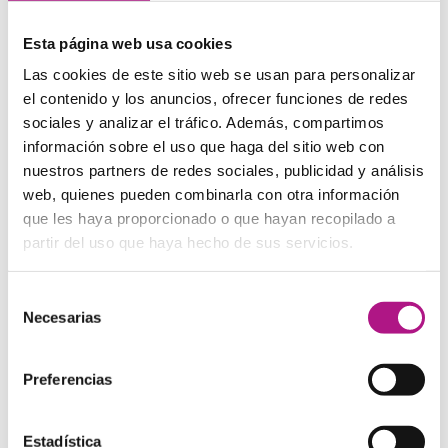
Cheers,
Best,
Esta página web usa cookies
Las cookies de este sitio web se usan para personalizar
el contenido y los anuncios, ofrecer funciones de redes
sociales y analizar el tráfico. Además, compartimos
Despedidas en inglés para
información sobre el uso que haga del sitio web con
comunicación oral
nuestros partners de redes sociales, publicidad y análisis
web, quienes pueden combinarla con otra información
Una vez más, aquí tenemos que tener en cuenta si nos
que les haya proporcionado o que hayan recopilado a
encontramos en un contexto más formal o más informal.
Estas expresiones son adecuadas para situaciones
partir del uso que haya hecho de sus servicios.
formales:
Selección
Goodbye
: adiós.
Necesarias
It
was nice seeing you again
: me alegro de haberle visto
de
de nuevo.
consentimiento
Pleased to meet you
: encantado de conocerle.
Preferencias
Have a nice day
!: que tenga un buen día.
Good night!:
¡buenas noches!
Take care:
cuídese.
Estadística