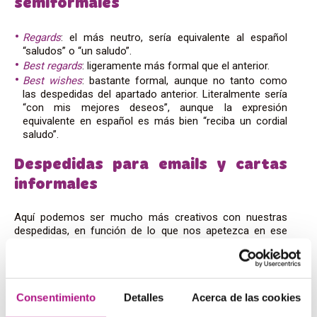
semiformales
Regards
: el más neutro, sería equivalente al español
“saludos” o “un saludo”.
Best
regards
: ligeramente más formal que el anterior.
Best
wishes
: bastante formal, aunque no tanto como
las despedidas del apartado anterior. Literalmente sería
“con mis mejores deseos”, aunque la expresión
equivalente en español es más bien “reciba un cordial
saludo”.
Despedidas para emails y cartas
informales
Aquí podemos ser mucho más creativos con nuestras
despedidas, en función de lo que nos apetezca en ese
momento y de nuestra relación con el destinatario. Estas
son algunas ideas:
All the best,
Consentimiento
Detalles
Acerca de las cookies
Hugs,
Lots of love,