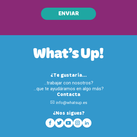
ENVIAR
¿Te gustaría...
…trabajar con nosotros?
…que te ayudáramos en algo más?
Contacta
info@whatsup.es
¿Nos sigues?