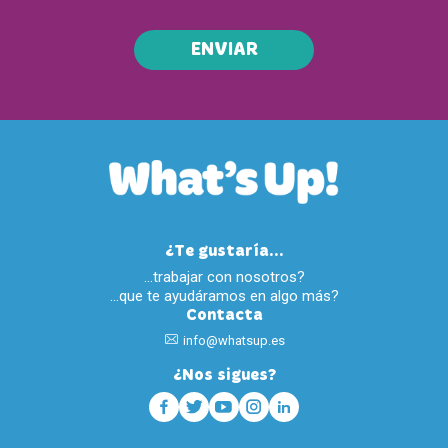
ENVIAR
¿Te gustaría...
…trabajar con nosotros?
…que te ayudáramos en algo más?
Contacta
info@whatsup.es
¿Nos sigues?