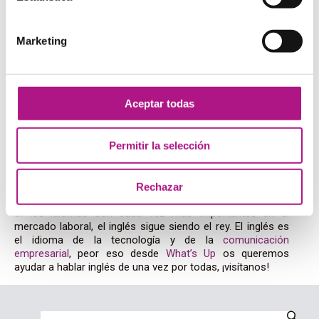
Las habilidades de los nuevos
profesionales y la importancia del
Marketing
inglés
Si os habéis fijado, todas las profesiones de las que
Aceptar todas
hemos hablado tienen un par de cosas en común:
requieren a personas con habilidades diversas. Las
tendencias apuntan a que esta va a ser la tónica general
Permitir la selección
en el mercado laboral: se buscan profesionales con
capacidad de adaptación, habilidades interpersonales y
capacidad comunicativa, conocimientos técnicos,
Rechazar
orientación a resultados y,
por supuesto inglés
.
Si los idiomas son cada vez más importantes en el
mercado laboral, el inglés sigue siendo el rey. El inglés es
el idioma de la tecnología y de la
comunicación
empresarial
, peor eso desde
What’s Up
os queremos
ayudar a hablar inglés de una vez por todas, ¡visítanos!