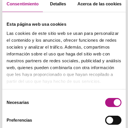
Consentimiento
Detalles
Acerca de las cookies
Un ejemplo:
This whale, among the English of old vaguely known as
the Trumpa whale, and the Physeter whale, and the Anvil
Esta página web usa cookies
Headed whale, is the present Cachalot of the French, and
the Pottsfich of the Germans, and the Macrocephalus of
Las cookies de este sitio web se usan para personalizar
the Long Words. He is, without doubt, the largest
el contenido y los anuncios, ofrecer funciones de redes
inhabitant of the globe; the most formidable of all whales
sociales y analizar el tráfico. Además, compartimos
to encounter; the most majestic in aspect; and lastly, by
far the most valuable in commerce; he being the only
información sobre el uso que haga del sitio web con
creature from which that valuable substance, spermaceti,
nuestros partners de redes sociales, publicidad y análisis
is obtained.
web, quienes pueden combinarla con otra información
que les haya proporcionado o que hayan recopilado a
4)
The Silmarillion
, J. R. R. Tolkien
partir del uso que haya hecho de sus servicios.
Otro caso en el que el problema no está tanto en el
Selección
lenguaje utilizado como en la densidad del contenido. Solo
Necesarias
de
apto para grandes fans del mundo de
El señor de los
anillos.
consentimiento
Fragmento:
Preferencias