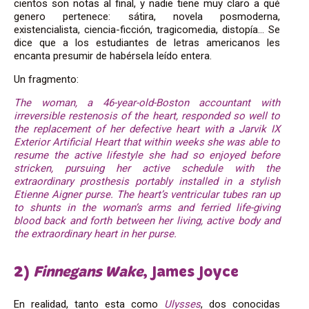
cientos son notas al final, y nadie tiene muy claro a qué
genero pertenece: sátira, novela posmoderna,
existencialista, ciencia-ficción, tragicomedia, distopía… Se
dice que a los estudiantes de letras americanos les
encanta presumir de habérsela leído entera.
Un fragmento:
The woman, a 46-year-old-Boston accountant with
irreversible restenosis of the heart, responded so well to
the replacement of her defective heart with a Jarvik IX
Exterior Artificial Heart that within weeks she was able to
resume the active lifestyle she had so enjoyed before
stricken, pursuing her active schedule with the
extraordinary prosthesis portably installed in a stylish
Etienne Aigner purse. The heart’s ventricular tubes ran up
to shunts in the woman’s arms and ferried life-giving
blood back and forth between her living, active body and
the extraordinary heart in her purse.
2)
Finnegans Wake
, James Joyce
En realidad, tanto esta como
Ulysses
, dos conocidas