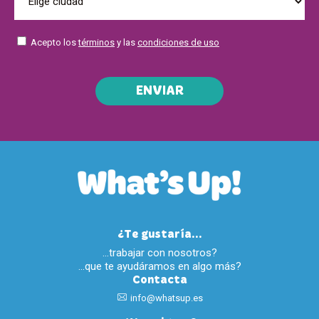
Acepto los
términos
y las
condiciones de uso
ENVIAR
¿Te gustaría...
…trabajar con nosotros?
…que te ayudáramos en algo más?
Contacta
info@whatsup.es