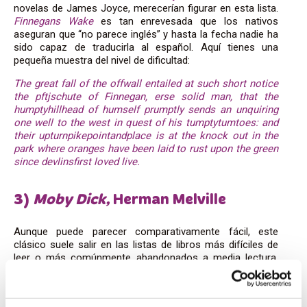
novelas de James Joyce, merecerían figurar en esta lista.
Finnegans Wake
es tan enrevesada que los nativos
aseguran que “no parece inglés” y hasta la fecha nadie ha
sido capaz de traducirla al español. Aquí tienes una
pequeña muestra del nivel de dificultad:
The great fall of the offwall entailed at such short notice
the pftjschute of Finnegan, erse solid man, that the
humptyhillhead of humself prumptly sends an unquiring
one well to the west in quest of his tumptytumtoes: and
their upturnpikepointandplace is at the knock out in the
park where oranges have been laid to rust upon the green
since devlinsfirst loved live.
3)
Moby Dick,
Herman Melville
Aunque puede parecer comparativamente fácil, este
clásico suele salir en las listas de libros más difíciles de
leer o más comúnmente abandonados a media lectura.
¿La razón? Capítulos y más capítulos dedicados a las
ballenas. Aunque si por casualidad eres un apasionado de
estos animales, ¡no lo dejes escapar!