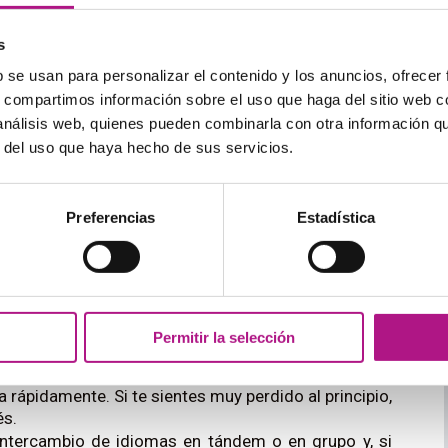
s
 estudio a la semana, puedes esperar pasar cada nivel
b se usan para personalizar el contenido y los anuncios, ofrecer
s, compartimos información sobre el uso que haga del sitio web 
 análisis web, quienes pueden combinarla con otra información q
 más rápido?
r del uso que haya hecho de sus servicios.
, ¡no te desanimes! El secreto para ir aprendiendo
tu vida diaria
. De esta manera no solo aprenderás
Preferencias
Estadística
 en inglés y asociarlo a experiencias positivas: ¡una
e que aprender inglés merece la pena! Aquí tienes
as en coche, en el metro o en el autobús. Puedes
er inglés o, si ya tienes cierto nivel, descargarte
Permitir la selección
al… y a ser posible, sin subtítulos. Al principio te
 rápidamente. Si te sientes muy perdido al principio,
és.
intercambio de idiomas en tándem o en grupo y, si