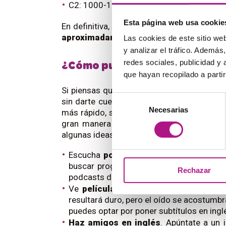
C2: 1000-1200 horas.
Esta página web usa cookie
En definitiva, si le dedicas 4 o 5 horas de
aproximadamente en un año
.
Las cookies de este sitio we
y analizar el tráfico. Ademá
redes sociales, publicidad y
¿Cómo puedo aprender inglés
que hayan recopilado a parti
Si piensas que 200 horas son muchas horas
Selección
sin darte cuenta es
integrar el inglés en 
Necesarias
de
más rápido, sino que conseguirás divertirte
consentimiento
gran manera de convencer a tu cerebro d
algunas ideas para empezar:
Escucha
podcasts
en inglés mientras v
buscar programas específicos para aprend
Rechazar
podcasts de tus temas favoritos.
Ve
películas y series
en versión origin
resultará duro, pero el oído se acostumbra
puedes optar por poner subtítulos en ingl
Haz amigos en inglés
. Apúntate a un 