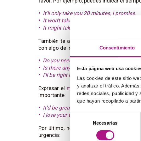
favor. Por ejemplo, puedes indicar el tiemp
It’ll only take you 20 minutes, I promise.
It won’t take more than an hour.
It might take a couple of hours.
También te ayudará indicar tu disponibili
con algo de lo que no vas a estar pendiente
Consentimiento
Do you need me to do anything else?
Is there anything else I can do to make it 
Esta página web usa cookie
I’ll be right here if you need me.
Las cookies de este sitio we
y analizar el tráfico. Ademá
Expresar el
motivo
por el que has elegido
redes sociales, publicidad y
importante:
que hayan recopilado a parti
It’d be great to get feedback from someon
I love your work, and I’d love you to help 
Selección
Necesarias
de
Por último, no presiones demasiado a tu i
consentimiento
urgencia: