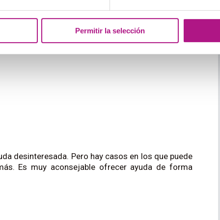
lp.
Permitir la selección
e decirte que no sin culpa. Ten preparada también una
 ayuda desinteresada. Pero hay casos en los que puede
más. Es muy aconsejable ofrecer ayuda de forma