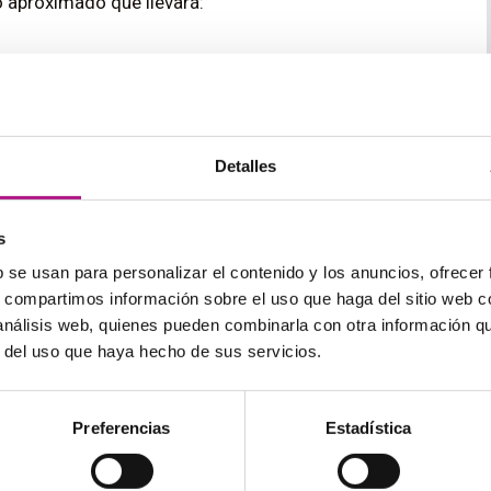
o aproximado que llevará:
dad, que la persona no sienta que la estás cargando
:
Detalles
easier?
s
b se usan para personalizar el contenido y los anuncios, ofrecer
s, compartimos información sobre el uso que haga del sitio web 
 a esa persona en concreto puede ser un incentivo
 análisis web, quienes pueden combinarla con otra información q
r del uso que haya hecho de sus servicios.
e like you.
me with this.
Preferencias
Estadística
nterlocutor. Está bien que muestres tu necesidad o