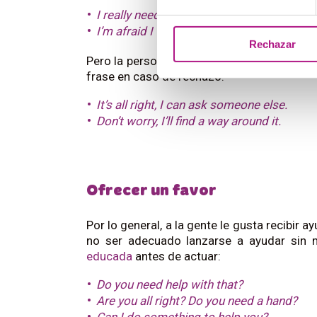
I really need to finish this by tomorrow.
I’m afraid I won’t pass the test without he
Rechazar
Pero la persona se tiene que sentir libre d
frase en caso de rechazo:
It’s all right, I can ask someone else.
Don’t worry, I’ll find a way around it.
Ofrecer un favor
Por lo general, a la gente le gusta recibir
no ser adecuado lanzarse a ayudar sin 
educada
antes de actuar:
Do you need help with that?
Are you all right? Do you need a hand?