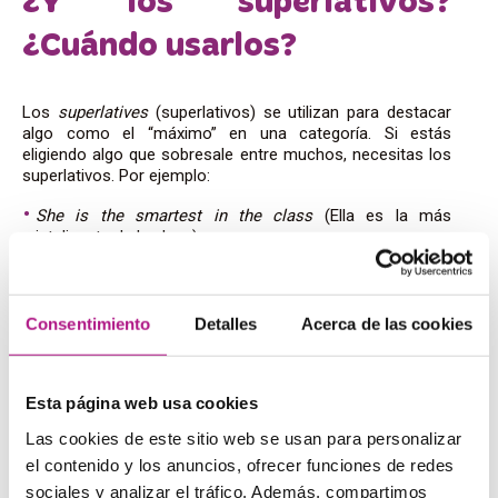
¿Y los superlativos?
¿Cuándo usarlos?
Los
superlatives
(superlativos) se utilizan para destacar
algo como el “máximo” en una categoría. Si estás
eligiendo algo que sobresale entre muchos, necesitas los
superlativos. Por ejemplo:
She is the smartest in the class
(Ella es la más
inteligente de la clase).
This is the most beautiful painting I’ve ever seen
(Esta
es la pintura más hermosa que he visto).
Consentimiento
Detalles
Acerca de las cookies
Cómo formar superlativos
Para adjetivos cortos, se añade “-est” y “the” antes:
tall
→
the tallest
(alto → el más alto).
Esta página web usa cookies
Para adjetivos largos, se coloca “the most” antes del
Las cookies de este sitio web se usan para personalizar
adjetivo:
beautiful
→
the most beautiful
(hermoso → el
el contenido y los anuncios, ofrecer funciones de redes
más hermoso).
Igual que en los comparativos, hay
superlativos
sociales y analizar el tráfico. Además, compartimos