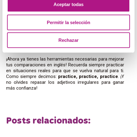
es la persona más creativa que conozco).
Aceptar todas
¿Listo para dominar los
Permitir la selección
comparativos y
superlativos en inglés?
Rechazar
¡Ahora ya tienes las herramientas necesarias para mejorar
tus comparaciones en inglés! Recuerda siempre practicar
en situaciones reales para que se vuelva natural para ti.
Como siempre decimos:
practice, practice, practice
. ¡Y
no olvides repasar los adjetivos irregulares para ganar
más confianza!
Posts relacionados: