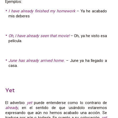
Ejemplos:
I have already finished my homework
– Ya he acabado
mis deberes
Oh, I have already seen that movie!
– Oh, ya he visto esa
película.
June has already arrived home.
– June ya ha llegado a
casa.
Yet
El adverbio
yet
puede entenderse como lo contrario de
already
, en el sentido de que usándolo estaremos
expresando que aún no hemos acabado una acción. Se
traduce por aún o todavía. En cuanto a su colocación,
yet