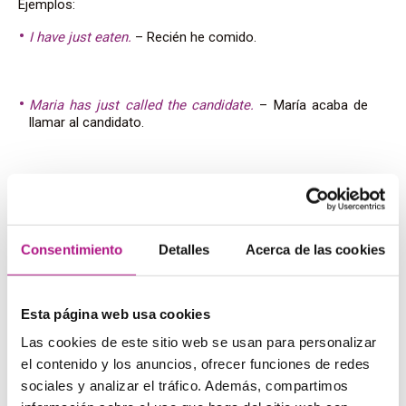
Ejemplos:
I have just eaten.
– Recién he comido.
Maria has just called the candidate.
– María acaba de
llamar al candidato.
Where is the boss?
– ¿Donde está el jefe?
Consentimiento
Detalles
Acerca de las cookies
He has just left.
– Acaba de irse.
Esta página web usa cookies
Still
Las cookies de este sitio web se usan para personalizar
el contenido y los anuncios, ofrecer funciones de redes
Si tratamos los casos de uso de
already
,
yet
,
just
, no nos
sociales y analizar el tráfico. Además, compartimos
podemos olvidar de
still
. Este adverbio se suele confundir