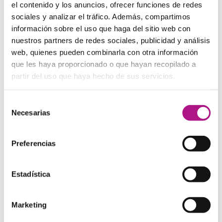
el contenido y los anuncios, ofrecer funciones de redes
Siempre debes incluir el auxiliar. En este caso lo correcto
sería decir:
Where do you live?
sociales y analizar el tráfico. Además, compartimos
información sobre el uso que haga del sitio web con
Veamos unas cuantas frases interrogativas más, en su
nuestros partners de redes sociales, publicidad y análisis
forma correcta:
web, quienes pueden combinarla con otra información
Where do you live now?
– ¿Dónde vives ahora?
que les haya proporcionado o que hayan recopilado a
When do you usually go to the gym?
– ¿Cuándo sueles ir
partir del uso que haya hecho de sus servicios.
al gimnasio?
What is your favourite book?
– ¿Cuál es tu libro
preferido?
Selección
Necesarias
de
2.
Pronuncia como un continuo el auxiliar junto con el
consentimiento
pronombre
si la frase tiene por sujeto un pronombre. En
la pronunciación, el auxiliar y el pronombre suelen sonar
Preferencias
juntos: /duːjuː/, /dʌzɪ/. Exagerando un poco, digamos que
sería algo así: “
doyou
”, “
doeshe
”…
Estadística
Usos de las preguntas en
Marketing
Present Simple