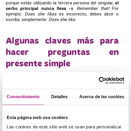
porque estás utilizando la tercera persona del singular,
el
verbo principal nunca lleva -s
.
Remember that!
Por
ejemplo:
Does she likes
es incorrecto, debes decir o
escribir, simplemente:
Does she like
.
Algunas claves más para
hacer preguntas en
presente simple
Ya has visto las principales claves para hacer preguntas
en presente simple en inglés, pero veamos algunas más
que también son importantes.
Consentimiento
Detalles
Acerca de las cookies
1.
Cuando la frase sea interrogativa
y estés usando
partículas como
where
,
when
, etc.,
no olvides el auxiliar
.
No puedes omitirlo aunque pase a ocupar la segunda
Esta página web usa cookies
posición en la frase.
Las cookies de este sitio web se usan para personalizar
En otras palabras, no digas frases como
Where you live?