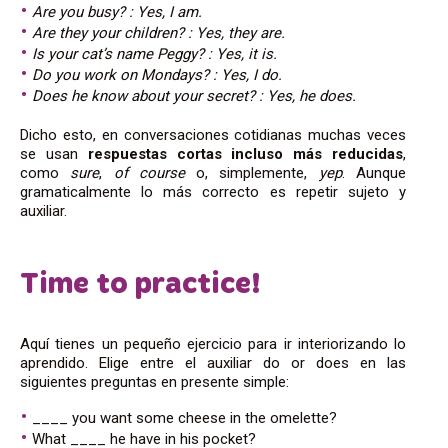
Are you busy? : Yes, I am.
Are they your children? : Yes, they are.
Is your cat’s name Peggy? : Yes, it is.
Do you work on Mondays? : Yes, I do.
Does he know about your secret? : Yes, he does.
Dicho esto, en conversaciones cotidianas muchas veces
se usan
respuestas cortas incluso más reducidas
,
como
sure
,
of course
o, simplemente,
yep
. Aunque
gramaticalmente lo más correcto es repetir sujeto y
auxiliar.
Time to practice!
Aquí tienes un pequeño ejercicio para ir interiorizando lo
aprendido. Elige entre el auxiliar do or does en las
siguientes preguntas en presente simple:
____ you want some cheese in the omelette?
What ____ he have in his pocket?