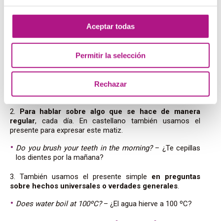
¿Y cuándo usamos el presente simple para formular
Aceptar todas
preguntas en inglés?
1. Al realizar preguntas directas mientras estamos
hablando con alguien. O dicho de otra forma,
cuando
Permitir la selección
estamos preguntando por una información concreta
.
Are you busy?
– ¿Estás ocupado
/ ocupada?
Rechazar
Is this bag yours?
– ¿
Es tuya esta mochila?
2.
Para
hablar sobre algo que se hace de manera
regular
, cada día. En castellano también usamos el
presente para expresar este matiz.
Do you brush your teeth in the morning?
– ¿Te cepillas
los dientes por la mañana?
3. También usamos el presente simple
en preguntas
sobre hechos universales o verdades generales
.
Does water boil at 100ºC?
– ¿El agua hierve a 100 ºC?