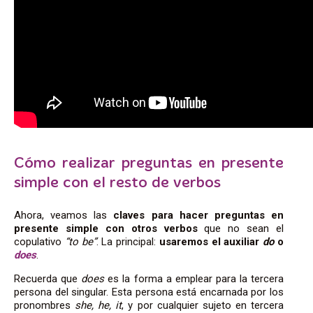
Cómo realizar preguntas en presente
simple con el resto de verbos
Ahora, veamos las
claves para
hacer preguntas en
presente simple con otros verbos
que no sean el
copulativo
“to be”
.
La principal:
usaremos el auxiliar
do
o
does
.
Recuerda que
does
es la forma a emplear para la tercera
persona del singular. Esta persona está encarnada por los
pronombres
she, he, it
, y por cualquier sujeto en tercera