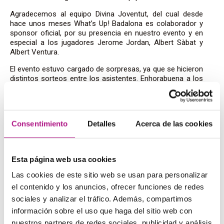
Agradecemos al equipo Divina Joventut, del cual desde
hace unos meses What’s Up! Badalona es colaborador y
sponsor oficial, por su presencia en nuestro evento y en
especial a los jugadores Jerome Jordan, Albert Sàbat y
Albert Ventura.​
El evento estuvo cargado de sorpresas, ya que se hicieron
distintos sorteos entre los asistentes. Enhorabuena a los
ganadores. Maria Rojas y David Muñoz que se han llevado
una camiseta firmada por todos los jugadores del
Joventut, Miriam Rodriguez podrá disfrutar del partidazo
de básquet contra el Barça, Ramón Romera se irá a
Consentimiento
Detalles
Acerca de las cookies
Londres by the face y Valeria Bigonzi y Paula Conejero
forman ahora parte del English Revolution al ganar un
curso de inglés en What´s Up!​
Esta página web usa cookies
What’s Up! ha llegado para revolucionar la ciudad de
Badalona. Tal y como comentó nuestra Directora Karina
Las cookies de este sitio web se usan para personalizar
Accetta
“El inglés no es una asignatura pendiente, sino la
el contenido y los anuncios, ofrecer funciones de redes
herramienta que te acerca al poder de la comunicación y
sociales y analizar el tráfico. Además, compartimos
que te permite conquistar tus objetivos personales y
profesionales; pudiendo comunicarte cuando y con quien
información sobre el uso que haga del sitio web con
quieras”.
nuestros partners de redes sociales, publicidad y análisis