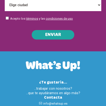
Acepto los
términos
y las
condiciones de uso
ENVIAR
¿Te gustaría...
…trabajar con nosotros?
…que te ayudáramos en algo más?
Contacta
info@whatsup.es