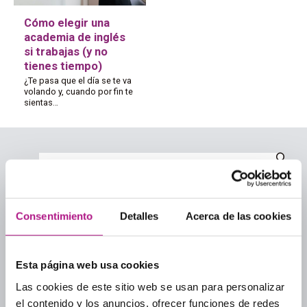
Cómo elegir una
academia de inglés
si trabajas (y no
tienes tiempo)
¿Te pasa que el día se te va
volando y, cuando por fin te
sientas…
Categorías
Consentimiento
Detalles
Acerca de las cookies
Academias de inglés
Academias de inglés para adultos
Esta página web usa cookies
Aprender inglés
Las cookies de este sitio web se usan para personalizar
Culture
el contenido y los anuncios, ofrecer funciones de redes
Guía para elegir academia