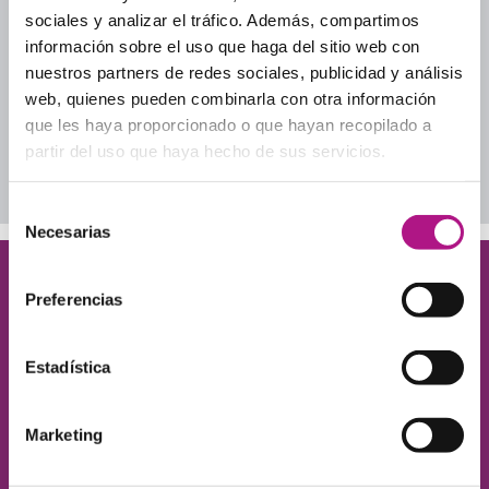
Inglés cotidiano
sociales y analizar el tráfico. Además, compartimos
Inglés para adultos
información sobre el uso que haga del sitio web con
Inglés para tu día a día profesional
nuestros partners de redes sociales, publicidad y análisis
Lección a Lección
web, quienes pueden combinarla con otra información
Uncategorized
que les haya proporcionado o que hayan recopilado a
partir del uso que haya hecho de sus servicios.
Descarga nuestros ebooks
Selección
Necesarias
de
consentimiento
¡Queremos conocerte!
Preferencias
Déjanos tus datos y te contamos cómo ayudarte
a conseguir el nivel de inglés que necesitas.
Estadística
Marketing