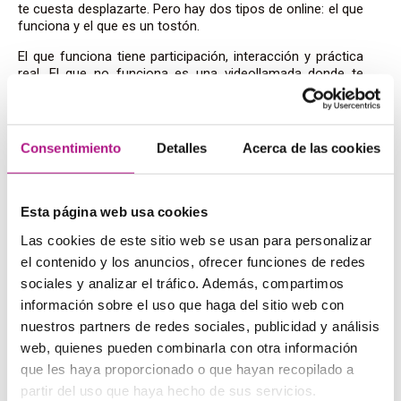
te cuesta desplazarte. Pero hay dos tipos de online: el que
funciona y el que es un tostón.
El que funciona tiene participación, interacción y práctica
real. El que no funciona es una videollamada donde te
conviertes en espectador. Y eso, en inglés, no te lleva
lejos.
Consentimiento
Detalles
Acerca de las cookies
Híbrido: lo mejor de ambos mundos
Si trabajas, el híbrido suele ser la opción más sostenible:
Esta página web usa cookies
puedes hacer presencial cuando te va bien y online
cuando no. Así no rompes el hábito por una semana
Las cookies de este sitio web se usan para personalizar
complicada.
el contenido y los anuncios, ofrecer funciones de redes
La clave, de nuevo, no es el formato. Es el método y la
sociales y analizar el tráfico. Además, compartimos
constancia.
información sobre el uso que haga del sitio web con
nuestros partners de redes sociales, publicidad y análisis
web, quienes pueden combinarla con otra información
que les haya proporcionado o que hayan recopilado a
El perfil más habitual:
partir del uso que haya hecho de sus servicios.