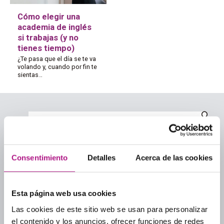
Cómo elegir una
academia de inglés
si trabajas (y no
tienes tiempo)
¿Te pasa que el día se te va
volando y, cuando por fin te
sientas…
Categorías
Consentimiento
Detalles
Acerca de las cookies
Academias de inglés
Academias de inglés para adultos
Esta página web usa cookies
Aprender inglés
Las cookies de este sitio web se usan para personalizar
Culture
el contenido y los anuncios, ofrecer funciones de redes
Guía para elegir academia