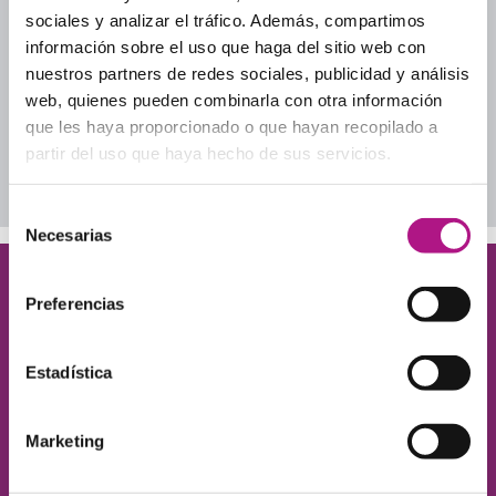
Inglés cotidiano
sociales y analizar el tráfico. Además, compartimos
Inglés para adultos
información sobre el uso que haga del sitio web con
Inglés para tu día a día profesional
nuestros partners de redes sociales, publicidad y análisis
Lección a Lección
web, quienes pueden combinarla con otra información
Uncategorized
que les haya proporcionado o que hayan recopilado a
partir del uso que haya hecho de sus servicios.
Descarga nuestros ebooks
Selección
Necesarias
de
consentimiento
¡Queremos conocerte!
Preferencias
Déjanos tus datos y te contamos cómo ayudarte
a conseguir el nivel de inglés que necesitas.
Estadística
Marketing