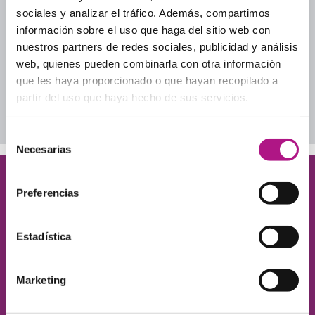
Inglés cotidiano
sociales y analizar el tráfico. Además, compartimos
Inglés para adultos
información sobre el uso que haga del sitio web con
Inglés para tu día a día profesional
nuestros partners de redes sociales, publicidad y análisis
Lección a Lección
web, quienes pueden combinarla con otra información
Uncategorized
que les haya proporcionado o que hayan recopilado a
partir del uso que haya hecho de sus servicios.
Descarga nuestros ebooks
Selección
Necesarias
de
consentimiento
¡Queremos conocerte!
Preferencias
Déjanos tus datos y te contamos cómo ayudarte
a conseguir el nivel de inglés que necesitas.
Estadística
Marketing