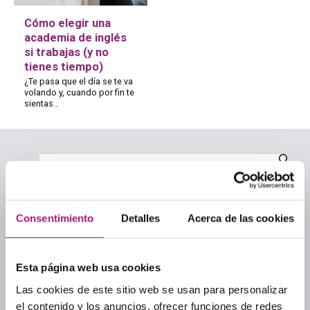
Cómo elegir una
academia de inglés
si trabajas (y no
tienes tiempo)
¿Te pasa que el día se te va
volando y, cuando por fin te
sientas…
Categorías
Consentimiento
Detalles
Acerca de las cookies
Academias de inglés
Academias de inglés para adultos
Esta página web usa cookies
Aprender inglés
Las cookies de este sitio web se usan para personalizar
Culture
el contenido y los anuncios, ofrecer funciones de redes
Guía para elegir academia