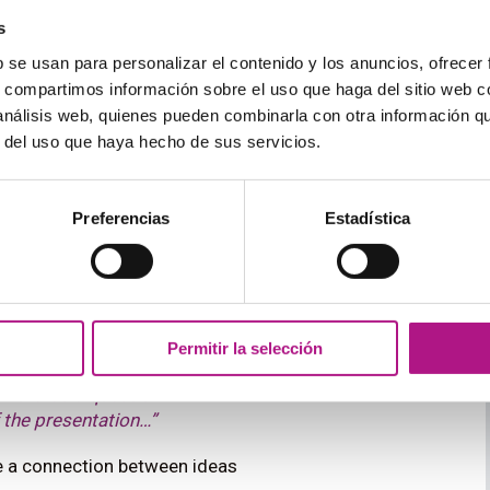
work in the area of (what you do)
s
e is Laura García and the topic of today’s meeting
b se usan para personalizar el contenido y los anuncios, ofrecer
s, compartimos información sobre el uso que haga del sitio web 
 análisis web, quienes pueden combinarla con otra información q
r del uso que haya hecho de sus servicios.
tions…”
Preferencias
Estadística
ckground…”
ns and answers
Permitir la selección
inish this first part of the presentation…”
f there’s a question”
f the presentation…”
 a connection between ideas