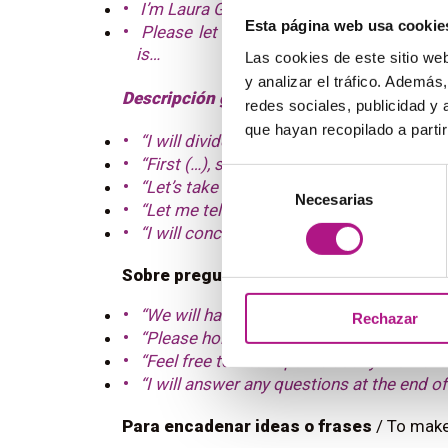
I’m Laura García from (your company). I 
Esta página web usa cookie
Please let me introduce myself: my nam
is…
Las cookies de este sitio we
y analizar el tráfico. Ademá
Descripción general
/
Overview
redes sociales, publicidad y
que hayan recopilado a parti
“I will divide my presentation in four sec
“First (…), second (…), finally (…)”
Selección
“Let’s take a lot at…”
Necesarias
de
“Let me tell you something about my ba
consentimiento
“I will concentrate on…”
Sobre preguntas y respuestas
/
 Questio
“
We will have a Q&A Session at the end…”
Rechazar
“Please hold on to your questions until I f
“Feel free to interrupt me at any moment i
“I will answer any questions at the end o
Para encadenar ideas o frases
/
To make