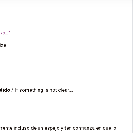
 is…”
ize
ndido
/
If something is not clear….
rente incluso de un espejo y ten confianza en que lo 