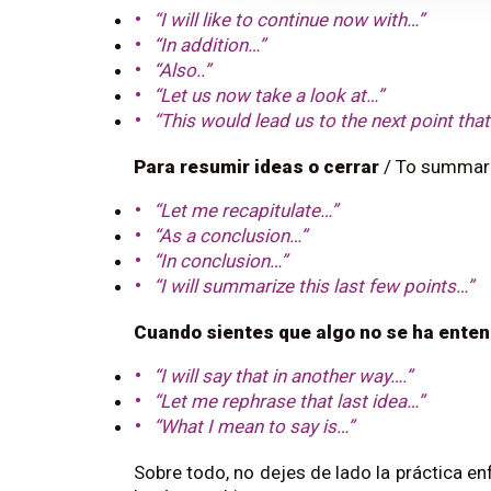
“I will like to continue now with…”
“In addition…”
“Also..”
“Let us now take a look at…”
“This would lead us to the next point that
Para resumir ideas o cerrar
 / 
To summar
“Let me recapitulate…”
“As a conclusion…”
“In conclusion…”
“I will summarize this last few points…”
Cuando sientes que algo no se ha ente
“I will say that in another way….”
“Let me rephrase that last idea…”
“What I mean to say is…”
Sobre todo, no dejes de lado la práctica enf