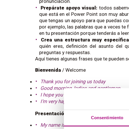
pronunciación.
Prepárate apoyo visual:
todos sabemos
que está en el Power Point son muy aburr
que tengas un apoyo para que puedas com
por ejemplo, las palabras que a veces te 
en tu presentación porque tenderás a lee
Crea una estructura muy específica
quién eres, definición del asunto del 
preguntas y respuestas.
Aquí tienes algunas frases que te pueden se
Bienvenida
 / 
Welcome
Thank you for joining us today
Good morning, ladies and gentleman
I hope you had a good trip
I’m very happy to see you all today for o
Presentación
 / 
Presentation
Consentimiento
My name is Laura García and I will introd