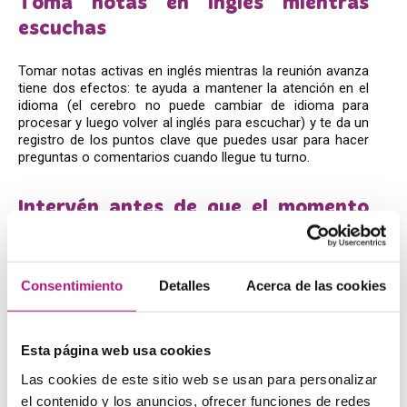
Toma notas en inglés mientras
escuchas
Tomar notas activas en inglés mientras la reunión avanza
tiene dos efectos: te ayuda a mantener la atención en el
idioma (el cerebro no puede cambiar de idioma para
procesar y luego volver al inglés para escuchar) y te da un
registro de los puntos clave que puedes usar para hacer
preguntas o comentarios cuando llegue tu turno.
Intervén antes de que el momento
pase
En reuniones en inglés, el silencio suele interpretarse
Consentimiento
Detalles
Acerca de las cookies
como falta de opinión o desacuerdo tácito. Si quieres
participar, hay que entrar antes de que el tema cambie.
Frases de entrada como
I’d like to add
… o
Following on
from what [nombre] said
… te dan la señal de que vas a
Esta página web usa cookies
hablar y dan a los demás tiempo para cederte el turno.
Las cookies de este sitio web se usan para personalizar
La intervención no tiene que ser larga. Añadir una frase
el contenido y los anuncios, ofrecer funciones de redes