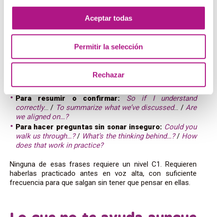
todas las reuniones de trabajo en inglés,
independientemente del sector:
Aceptar todas
Para pedir aclaración:
Could you elaborate on that?
/
What do you mean by…?
/
Just to clarify
…
Permitir la selección
Para tomar la palabra:
I’d like to add something
/
Can I
come in here?
/
Following on from that
…
Para ganar tiempo:
That’s a good point, let me think
… /
Rechazar
I’d need to check that
/
Let me come back to you on
that
Para resumir o confirmar:
So if I understand
correctly
… /
To summarize what we’ve discussed
… /
Are
we aligned on…?
Para hacer preguntas sin sonar inseguro:
Could you
walk us through…?
/
What’s the thinking behind…?
/
How
does that work in practice?
Ninguna de esas frases requiere un nivel C1. Requieren
haberlas practicado antes en voz alta, con suficiente
frecuencia para que salgan sin tener que pensar en ellas.