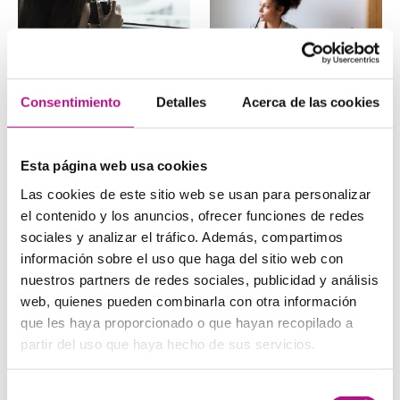
Will vs going to:
Linking words en
Consentimiento
Detalles
Acerca de las cookies
cuándo usar cada
inglés: Guía
uno en inglés (con
completa con
ejemplos)
ejemplos [2026]
Esta página web usa cookies
Will vs going to. ¿Cuál usar
¡Domina los conectores o
para hablar del futuro en
linking words en inglés y
Las cookies de este sitio web se usan para personalizar
inglés? Ambas formas
lleva tu nivel y el de…
verbales…
el contenido y los anuncios, ofrecer funciones de redes
sociales y analizar el tráfico. Además, compartimos
información sobre el uso que haga del sitio web con
nuestros partners de redes sociales, publicidad y análisis
web, quienes pueden combinarla con otra información
que les haya proporcionado o que hayan recopilado a
partir del uso que haya hecho de sus servicios.
Curso de inglés para
Have got y has got:
adultos con poco
cómo usar el verbo
Selección