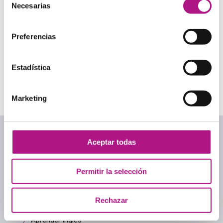
tiempo: cómo
tener en inglés
Necesarias
de
aprender sin
Have got y has got son
consentimiento
conjugaciones de uno de
abandonar
los verbos imprescindibles
¿Te suena esta historia?
Preferencias
del inglés,…
Empiezas un curso de
inglés con ganas, ilusión y
buena intención….
Estadística
Marketing
1
2
3
4
5
…
124
Aceptar todas
Permitir la selección
Categorías
Academias de inglés
Rechazar
Academias de inglés para adultos
Aprender inglés