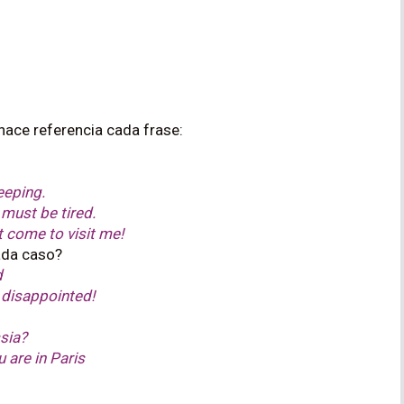
hace referencia cada frase:
eeping.
 must be tired.
 come to visit me!
ada caso?
d
o disappointed!
ssia?
u are in Paris