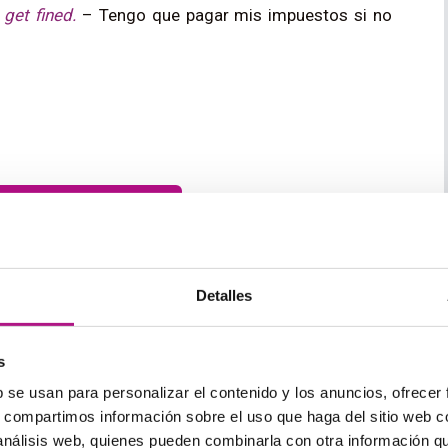
 get fined.
– Tengo que pagar mis impuestos si no
Detalles
s
b se usan para personalizar el contenido y los anuncios, ofrecer
s, compartimos información sobre el uso que haga del sitio web 
 ¿O puede que pensaras que “
must
” expresaba una
 análisis web, quienes pueden combinarla con otra información q