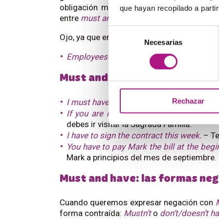
obligación más fuerte que “
have to
”? Te 
que hayan recopilado a parti
entre
must and have to
entre en tu mente pa
Selección
Ojo, ya que en un registro formal o escrito
Necesarias
de
consentimiento
Employees must wash hands.
– Los empl
Must and have to ejemplos
Rechazar
I must have lost my keys, I cant’s find the
If you are in Barcelona, you must go to 
debes ir visitar la Sagrada Familia.
I have to sign the contract this week.
– Te
You have to pay Mark the bill at the beg
Mark a principios del mes de septiembre.
Must and have: las formas ne
Cuando queremos expresar negación con
forma contraída:
Mustn’t
o
don’t/doesn’t ha