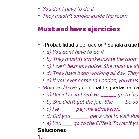
You don’t have to do it
They mustn’t smoke inside the room
Must and have ejercicios
¿Probabilidad u obligación? Señala a qué 
a) You don’t have to do it
b) They mustn’t smoke inside the room
c) I can’t hear any noise. She must be sl
d) They have been working all day. They
e) If you ever come to London, you must
Must and have
: ¿con cuál te quedas en c
a) Daniel is so tired. He ______ go to be
b) She didn’t get the job. She ____ be s
c) He ______ pay the admission.
d) Did you _______ get a visa to visit Ru
e) You ____ go to the Eiffel’s Tower if yo
Soluciones
1.