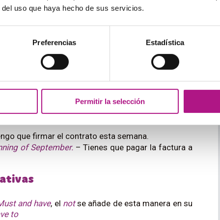
dejamos aquí más ejemplos para que la diferencia
r del uso que haya hecho de sus servicios.
ra siempre ¡No te volverás a equivocar!
, must puede expresar obligaciones fuertes, como:
Preferencias
Estadística
eados deben lavarse las manos.
Permitir la selección
m.
– He debido perder mis llaves, no las encuentro.
visit the Sagrada Familia.
– Si estás en barcelona
ngo que firmar el contrato esta semana.
inning of September.
– Tienes que pagar la factura a
gativas
Must and have
, el
not
se añade de esta manera en su
ve to