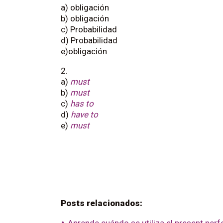
a) obligación
b) obligación
c) Probabilidad
d) Probabilidad
e)obligación
2.
a)
must
b)
must
c)
has to
d)
have to
e)
must
Posts relacionados: