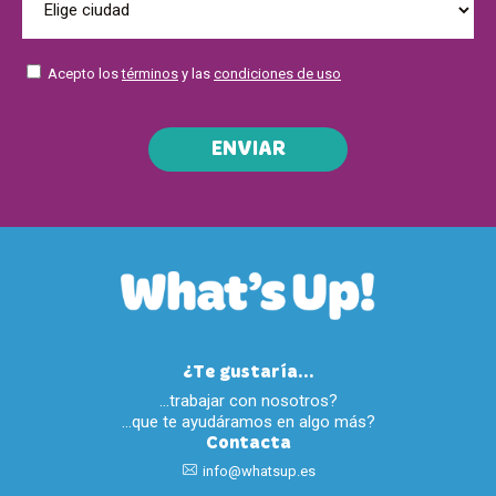
Acepto los
términos
y las
condiciones de uso
ENVIAR
¿Te gustaría...
…trabajar con nosotros?
…que te ayudáramos en algo más?
Contacta
info@whatsup.es