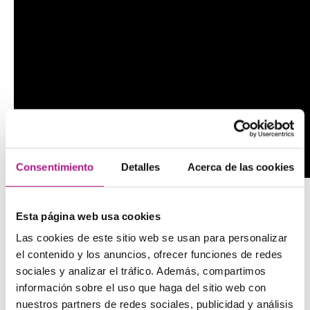
Consentimiento
Detalles
Acerca de las cookies
Esta página web usa cookies
10 expresiones útiles de
slang
inglés
Las cookies de este sitio web se usan para personalizar
el contenido y los anuncios, ofrecer funciones de redes
sociales y analizar el tráfico. Además, compartimos
información sobre el uso que haga del sitio web con
As mad as a hatter
: más loco que una cabra. Como dato
nuestros partners de redes sociales, publicidad y análisis
curioso, esta expresión viene del hecho de que en