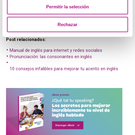
Up to my eyeballs:
hasta las narices.
I’m up to my
Permitir la selección
eyeballs with this work project –I really need a rest!
Way to go!:
¡muy bien!
I heard you got a promotion
recently. Way to go!
Rechazar
Post relacionados:
Manual de inglés para internet y redes sociales
Pronunciación: las consonantes en inglés
10 consejos infalibles para mejorar tu acento en inglés