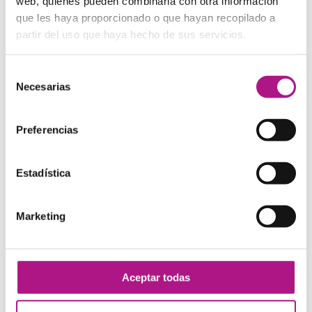
web, quienes pueden combinarla con otra información
practicar!
que les haya proporcionado o que hayan recopilado a
partir del uso que haya hecho de sus servicios.
In the picture, you can see a dog chasing a big blue ball
.
— En el dibujo se ve un perro persiguiendo una pelota
Selección
grande y azul.
Necesarias
de
How big is the dog
? — ¿Cómo de grande es el perro?
consentimiento
There is a small book on the table
. — Hay un libro
pequeño encima de la mesa.
Preferencias
Where exactly is the book
? — ¿Dónde está el libro
exactamente?
All the chairs are facing the window
. — Todas las sillas
Estadística
están de cara a la ventana.
How many chairs are there
? — ¿Cuántas sillas hay?
There is a large garden behind the house
. — Hay un
Marketing
jardín grande detrás de la casa.
Are there any trees in the garden
? — ¿Hay árboles en el
jardín?
There is a tall girl sitting beside the two small boys
. —
Aceptar todas
Hay una chica alta sentada cerca de los dos niños
pequeños.
Is she sitting to their left or to their right
? — ¿Está