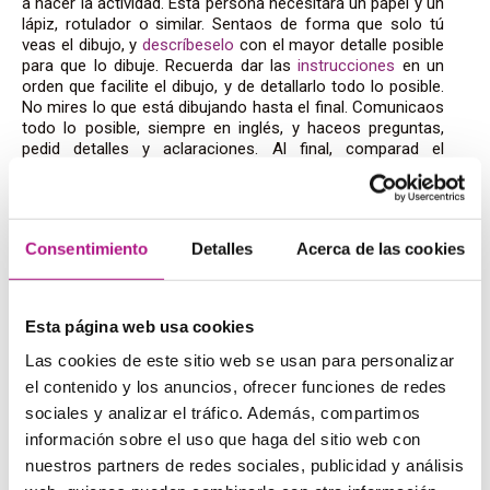
a hacer la actividad. Esta persona necesitará un papel y un
lápiz, rotulador o similar. Sentaos de forma que solo tú
veas el dibujo, y
descríbeselo
con el mayor detalle posible
para que lo dibuje. Recuerda dar las
instrucciones
en un
orden que facilite el dibujo, y de detallarlo todo lo posible.
No mires lo que está dibujando hasta el final. Comunicaos
todo lo posible, siempre en inglés, y haceos preguntas,
pedid detalles y aclaraciones. Al final, comparad el
resultado con el original e intercambiad los roles, esta vez
con un dibujo nuevo.
Con esta actividad, practicaréis vuestras
speaking
y
listening skills
en contexto, para completar una tarea. Es
Consentimiento
Detalles
Acerca de las cookies
una forma excelente de fijar conocimientos, porque los
ponéis en práctica para algo útil.
Esta página web usa cookies
Las cookies de este sitio web se usan para personalizar
Ejemplos
el contenido y los anuncios, ofrecer funciones de redes
sociales y analizar el tráfico. Además, compartimos
Para terminar, aquí tienes una lista de expresiones útiles
información sobre el uso que haga del sitio web con
para esta actividad. Puedes ampliar la lista todo lo que
nuestros partners de redes sociales, publicidad y análisis
necesites y utilizarla de apoyo durante la actividad. ¡A