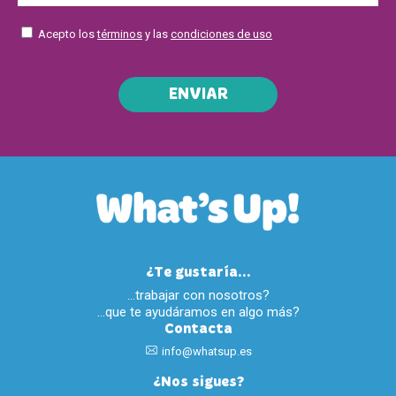
Acepto los
términos
y las
condiciones de uso
ENVIAR
¿Te gustaría...
…trabajar con nosotros?
…que te ayudáramos en algo más?
Contacta
info@whatsup.es
¿Nos sigues?