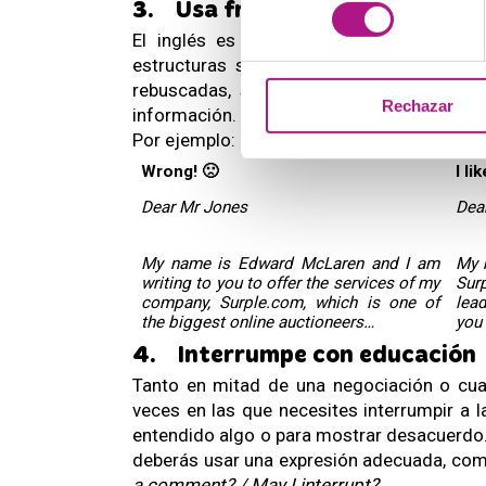
consentimiento
3.
Usa frases que incluyan una
El inglés es un idioma de pocos rodeos
estructuras sencillas. Esto es una venta
rebuscadas, solo tendrás que ser capaz 
Rechazar
información.
Por ejemplo:
Wrong! 🙁
I lik
Dear Mr Jones
Dea
My name is Edward McLaren and I am 
My 
writing to you to offer the services of my 
Sur
company, Surple.com, which is one of 
lead
the biggest online auctioneers…
you 
4.
Interrumpe con educación
Tanto en mitad de una negociación o cuan
veces en las que necesites interrumpir a 
entendido algo o para mostrar desacuerdo.
deberás usar una expresión adecuada, com
a comment? / May I interrupt? 