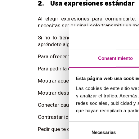
2.
Usa expresiones estándar
Al elegir expresiones para comunicarte,
necesitas ser original, solo transmitir un 
Si no lo tienes muy claro o aún no tienes
apréndete algunas de estas
expresiones
y 
Para ofrecer tu opinión –
In my opinion…
Consentimiento
Para pedir la opinión de alguien –
How do yo
Esta página web usa cookie
Mostrar acuerdo –
I have to agree with you
Las cookies de este sitio we
Mostrar desacuerdo –
I’ve got another poin
y analizar el tráfico. Ademá
redes sociales, publicidad y
Conectar causa y consecuencia –
It implie
que hayan recopilado a parti
Contrastar ideas –
Although
… seems fine, 
Selección
Pedir que te confirmen algo –
Do you mean
Necesarias
de