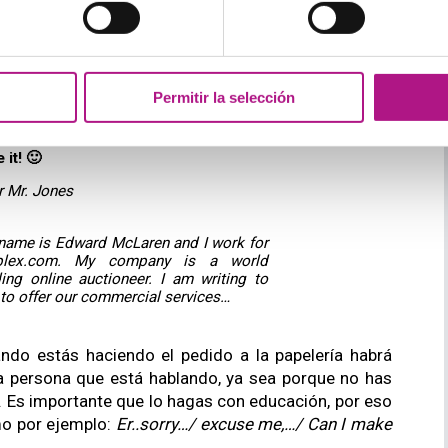
 sola idea
. Lo normal es usar pocas palabras precisas y 
ja, ya que no tendrás que complicarte con frases 
de organizar tus ideas en pequeñas unidades de 
Permitir la selección
e it! 🙂
r Mr. Jones
name is Edward McLaren and I work for 
plex.com. My company is a world 
ing online auctioneer. I am writing to 
to offer our commercial services…
do estás haciendo el pedido a la papelería habrá 
la persona que está hablando, ya sea porque no has 
 Es importante que lo hagas con educación, por eso 
o por ejemplo: 
Er..sorry…/ excuse me,…/ Can I make 