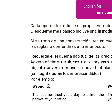
English for
sales
una buen
Cada tipo de texto tiene su propia estructura
El esquema más básico incluye una
introd
Si se trata de una conversación, ten en cu
las reglas o confundirás a tu interlocutor.
¡Recuerda el esquema habitual de las oracio
Adverb of time + 
subject 
+ auxiliary verb
object + adverb of manner + adverb of plac
(en negrita están los imprescindibles)
Por ejemplo:
Wrong! 🙁
We
The courrier tried yesterday to deliver the 
Th
packet at your office 
yo