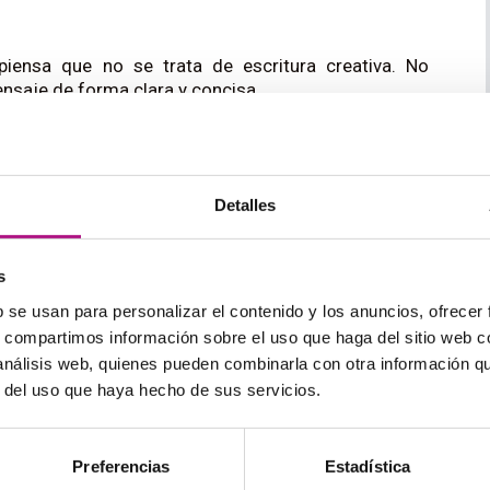
 piensa que no se trata de escritura creativa. No
mensaje de forma clara y concisa.
 el nivel suficiente, no hace falta que improvises:
acertarás siempre:
Detalles
u feel about..?
s
b se usan para personalizar el contenido y los anuncios, ofrecer
t of view
s, compartimos información sobre el uso que haga del sitio web 
 análisis web, quienes pueden combinarla con otra información q
s that
r del uso que haya hecho de sus servicios.
… is better because…
 that…?
Preferencias
Estadística