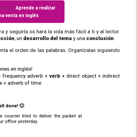
people:
Aprende a realizar
a venta en inglés
 y seguirla os hará la vida más fácil a ti y al lector.
ucción
, un
desarrollo del tema
y una
conclusión
.
enta el orden de las palabras. Organízalas siguiendo
nes en inglés! 
 + frequency adverb + 
verb 
+ direct object + indirect 
e + adverb of time
ll done! 🙂
e courrier tried to deliver the packet at 
ur office yesterday