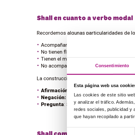
Shall en cuanto a verbo modal
Recordemos algunas particularidades de l
Acompañan siempre a otro verbo en infinit
No tienen flexión de persona. Se mantien
Tienen el mismo comportamiento que un au
No acompañan a otros modales.
Consentimiento
La construcción de las posibles oraciones 
Esta página web usa cookie
Afirmación:
Sujeto + shall + verbo infinit
Las cookies de este sitio we
Negación:
Sujeto + shall not (shan’t) + v
y analizar el tráfico. Ademá
Pregunta
: Shall + sujeto + verbo infiniti
redes sociales, publicidad y
que hayan recopilado a parti
Selección
Shall como futuro