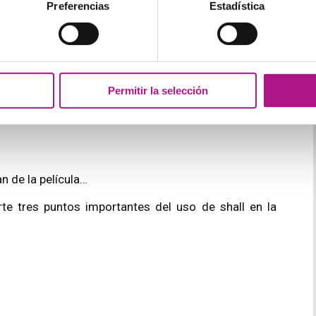
Preferencias
Estadística
explicación de que el verbo
shall
equivale a
will
. De
sar de esto, hay que mencionar que el verbo
shall
era
rcaico. Así que si lo usas, ten en cuenta lo formal
Permitir la selección
gráfica de El señor de los anillos (
The lord of the
n de la película…
rte tres puntos importantes del uso de shall en la