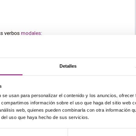
os verbos
modales
:
ivo sin TO.
en con la misma forma.
xiliar en oraciones afirmativas e interrogativas.
Detalles
sería entonces:
s
ivo sin to + resto de oración
b se usan para personalizar el contenido y los anuncios, ofrecer
erbo infinitivo sin to + resto de oración
s, compartimos información sobre el uso que haga del sitio web 
vo sin to +resto de oración +?
 análisis web, quienes pueden combinarla con otra información q
r del uso que haya hecho de sus servicios.