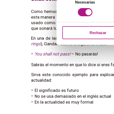
Necesarias
de
consentimiento
Como hemos dicho, es mejor desterrar la 
esta manera vas a evitar equivocarte. A pe
usado como una forma de futuro en inglés a
que sonará tu discurso.
Rechazar
En una de las sagas de la versión cinemato
rings
), Gandalf suelta la siguiente frase:
You shall not pass!
– No pasarás!
Sabrás el momento en que lo dice si eres fa
Sirva este conocido ejemplo para explica
actualidad:
El significado es futuro
No se usa demasiado en el inglés actual
En la actualidad es muy formal