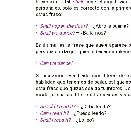
El verbo modal
shall
tiene el significad
personales, solo es correcto con la primera
estas frase:
Shall I open the door?
– ¿Abro la puerta?
Shall we dance?
– ¿Bailamos?
Es última, es la frase que suele aparece pa
persona con la que quieres bailar simpleme
Can we dance?
Si usáramos esa traducción literal del 
habilidad que tenemos de bailar, así que n
esta frase que quizás sea de tu interés. De
modal, el cual es difícil de traducir en caste
Should I read it?
– ¿Debo leerlo?
Can I read it?
– ¿Puedo leerlo?
Shall I read it?
– ¿Lo leo?