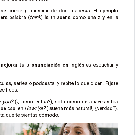
se puede pronunciar de dos maneras. El ejemplo
era palabra (
think
) la th suena como una z y en la
mejorar tu pronunciación en inglés
es escuchar y
ulas, series o podcasts, y repite lo que dicen. Fíjate
ecíficos.
 you?
(¿Cómo estás?), nota cómo se suavizan los
ose casi en
Howr’ya?
(¡suena más natural!, ¿verdad?).
sta que te sientas cómodo.