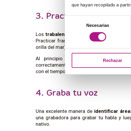
que hayan recopilado a parti
3. Practica con trabale
Selección
Necesarias
de
consentimiento
Los
trabalenguas
son una herramienta exce
Practicar frases como
She sells seashell
orilla del mar) te ayudará a dominar sonidos
Al principio di el trabalenguas lenta
Rechazar
correctamente, y luego aumenta la veloc
con el tiempo.
4. Graba tu voz
Una excelente manera de
identificar áre
una grabadora para grabar tu habla y lu
nativo.