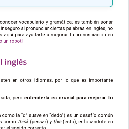
onocer vocabulario y gramática; es también sonar
o inseguro al pronunciar ciertas palabras en inglés, no
s aquí para ayudarte a mejorar tu pronunciación en
o un robot!
l inglés
xisten en otros idiomas, por lo que es importante
icada, pero
entenderla es crucial para mejorar tu
 como la “d” suave en “dedo”) es un desafío común
ras como
think
(pensar) y
this
(esto), enfocándote en
rar el sonido correcto.