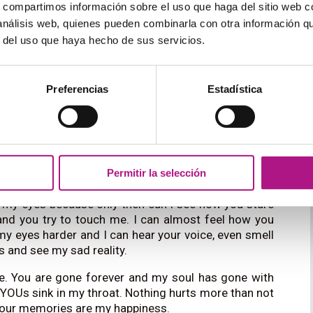
s, compartimos información sobre el uso que haga del sitio web 
 análisis web, quienes pueden combinarla con otra información q
r del uso que haya hecho de sus servicios.
Preferencias
Estadística
Permitir la selección
o touch you, smell you, hear you, kiss you, feel you,
e my eyes because only then can I see how you stare
nd you try to touch me. I can almost feel how you
my eyes harder and I can hear your voice, even smell
s and see my sad reality.
re. You are gone forever and my soul has gone with
 YOUs sink in my throat. Nothing hurts more than not
your memories are my happiness.