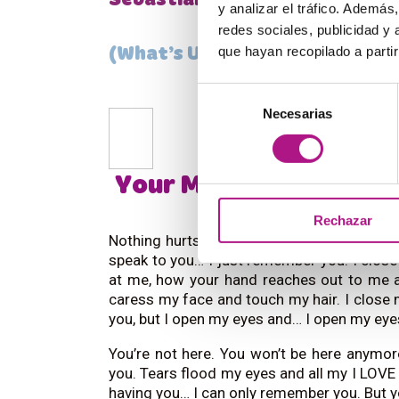
Sebastián Martínez
y analizar el tráfico. Ademá
redes sociales, publicidad y
que hayan recopilado a parti
(What’s Up Sevilla, Level 10)
Selección
Necesarias
de
consentimiento
Your Memories
Rechazar
Nothing hurts me more than not being able t
speak to you… I just remember you. I clos
at me, how your hand reaches out to me a
caress my face and touch my hair. I close 
you, but I open my eyes and… I open my eye
You’re not here. You won’t be here anymo
you. Tears flood my eyes and all my I LOVE
having you… I can only remember you. But 