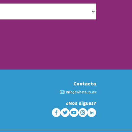
Contacta
info@whatsup.es
¿Nos sigues?