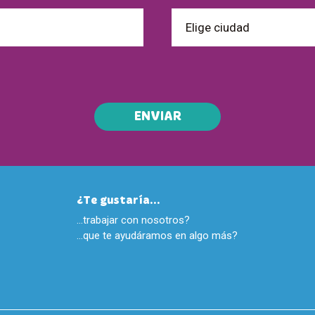
ENVIAR
¿Te gustaría...
…trabajar con nosotros?
…que te ayudáramos en algo más?