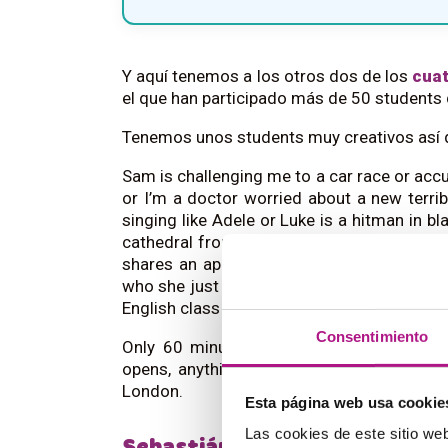
Y aquí tenemos a los otros dos de los
cuat
el que han participado más de 50 students
Tenemos unos students muy creativos así
Sam is challenging me to a car race or accu
or I’m a doctor worried about a new terrib
singing like Adele or Luke is a hitman in bl
cathedral from my hotel or I’m gossiping 
shares an apartment with two other chavs 
who she just met in a traffic jam or my cla
English class is ending.
Consentimiento
Only 60 minutes. “Hi, guys, what about
opens, anything can happen. Afternoon in
London.
Esta página web usa cookie
Las cookies de este sitio we