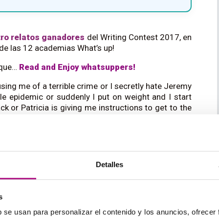
ro relatos ganadores
del Writing Contest 2017, en
 de las 12 academias What’s up!
 que…
Read and Enjoy whatsuppers!
sing me of a terrible crime or I secretly hate Jeremy
le epidemic or suddenly I put on weight and I start
ack or Patricia is giving me instructions to get to the
about Jennifer who keeps gambling at the casino or
or Mariola falls in love with a South American guy
ssmates and I are robbing a bank quickly because the
Detalles
 your weekend?” and the moment the magical door
 the sun by the Caribbean Sea or rain falling over
s
b se usan para personalizar el contenido y los anuncios, ofrecer