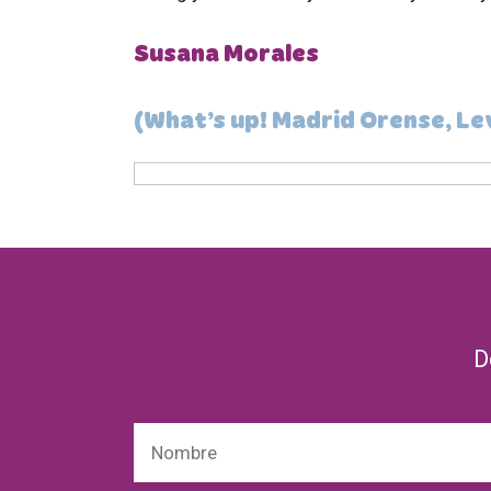
Susana Morales
(What’s up! Madrid Orense, Lev
D